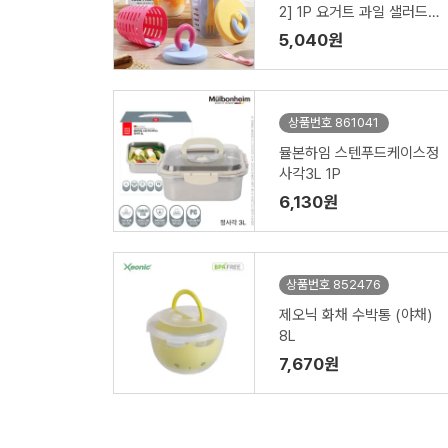
2] 1P 요거트 과일 샐러드
도시락 런치박스 밀프랩 과
5,040원
일통 포크
상품번호 861041
뮬본하임 스텐푸드케이스정
사각3L 1P
6,130원
상품번호 852476
제오닉 화채 수박통 (야채)
8L
7,670원