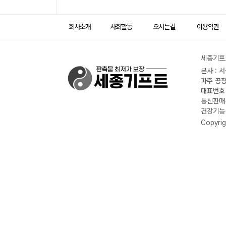
회사소개
사회활동
오시는길
이용약관
세종기프트
본사 : 
파주 공장
대표번호 :
통신판매신
건강기능식
Copyrig