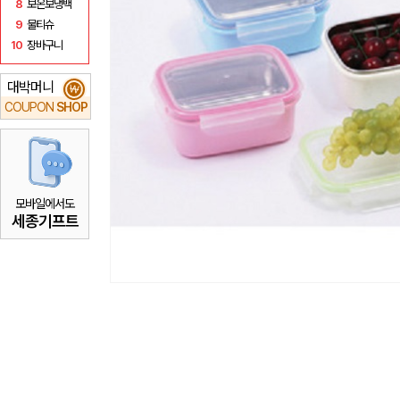
8
보온보냉백
9
물티슈
10
장바구니
대박머니
₩
COUPON
SHOP
모바일에서도
세종기프트