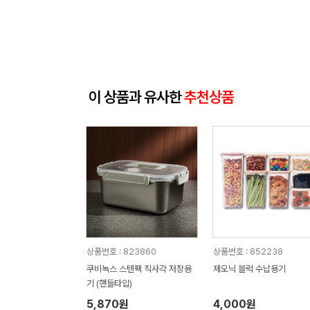
이 상품과 유사한
추천상품
상품번호 : 823860
상품번호 : 852238
쿠비녹스 스텐팩 직사각 저장용
제오닉 블럭 수납용기
기 (핸들타입)
5,870원
4,000원