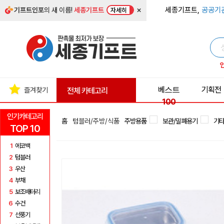
×
세종기프트,
공공기
기프트인포
의 새 이름!
세종기프트
자세히
베스트
기획전
즐겨찾기
전체 카테고리
100
인기카테고리
홈
텀블러/주방/식품
주방용품
보관/밀폐용기
기
TOP 10
1
에코백
2
텀블러
3
우산
4
부채
5
보조배터리
6
수건
7
선풍기