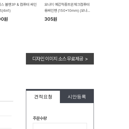
스 볼펜3P & 컴퓨터 싸인
모나미 예감적중트윈체크컴퓨터
(4in1)
용싸인펜 (150*10mm) (모나미
공식협력업체)
90원
305원
디자인 이미지 소스 무료제공 >
견적요청
시안등록
주문수량