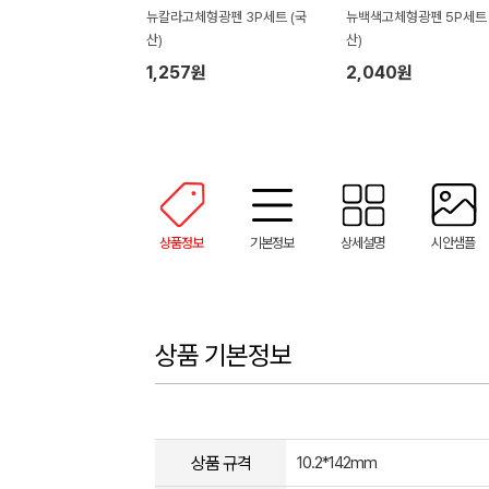
뉴칼라고체형광펜 3P세트 (국
뉴백색고체형광펜 5P세트 
산)
산)
1,257원
2,040원
상품정보
기본정보
상세설명
시안샘플
상품 기본정보
상품 규격
10.2*142mm