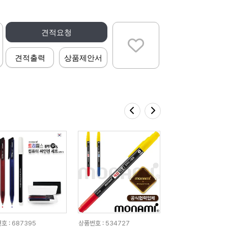
견적요청
견적출력
상품제안서
호 : 687395
상품번호 : 534727