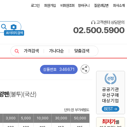
로그인
회원가입
비회원조회
장바구니
질문과답변
회사소개
고객센터 상담문의
02.500.5900
AI 이미지 검색
가격검색
가나다순
맞춤검색
346671
상품번호
공공기관
광펜
(불투)
(국산)
우선구매
대상기업
BEST →
단위: 원 부가세별도
0
3,000
5,000
10,000
30,000
50,000
최저가
를