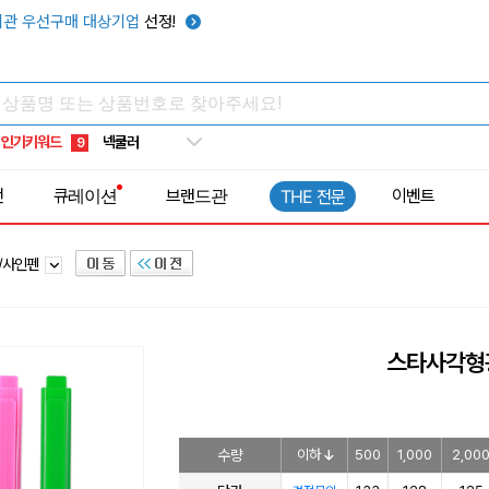
키캡
5
관 우선구매 대상기업
선정!
우산
6
텀블러
7
쿨토시
8
인기키워드
넥쿨러
9
타포린가방
10
전
큐레이션
브랜드관
이벤트
THE 전문
선풍기
1
/사인펜
스타사각형
수량
이하
500
1,000
2,00