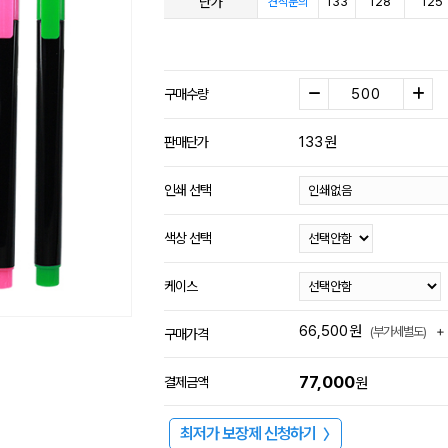
단가
133
128
125
견적문의
구매수량
133
원
판매단가
인쇄 선택
색상 선택
케이스
66,500
원
+
(부가세별도)
구매가격
77,000
결제금액
원
최저가 보장제 신청하기
〉