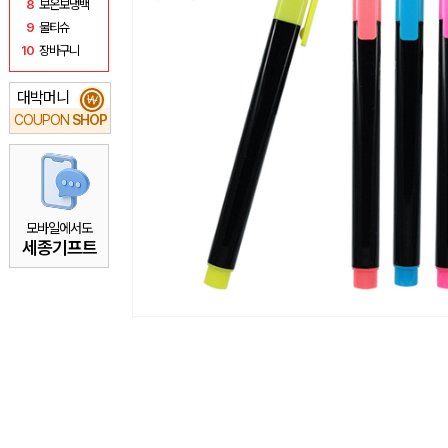
8
보온보냉백
9
물티슈
10
장바구니
대박머니
₩
COUPON
SHOP
모바일에서도
세종기프트