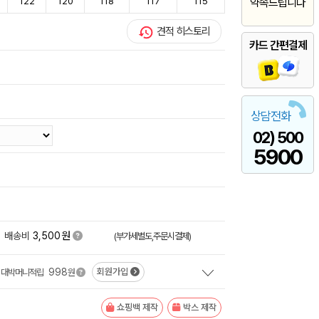
122
120
118
117
115
약속드립니다
견적 히스토리
카드 간편결제
상담전화
02) 500
5900
원
배송비
3,500
(부가세별도,주문시결제)
998
회원가입
대박머니적립
원
쇼핑백 제작
박스 제작