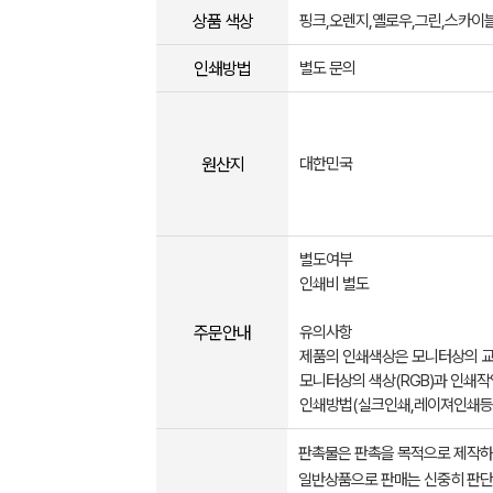
상품 색상
핑크,오렌지,옐로우,그린,스카이
인쇄방법
별도 문의
원산지
대한민국
별도여부
인쇄비 별도
주문안내
유의사항
제품의 인쇄색상은 모니터상의 교
모니터상의 색상(RGB)과 인쇄작
인쇄방법(실크인쇄,레이져인쇄등)
판촉물은 판촉을 목적으로 제작하
일반상품으로 판매는 신중히 판단