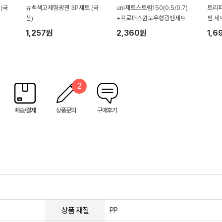
(국
뉴백색고체형광펜 3P세트 (국
uni제트스트림150(0.5/0.7)
트리피
산)
+프로퍼스윈도우형광펜세트
펜 세트
1,257원
2,360원
1,6
2
배송/결제
상품문의
구매후기
상품 재질
PP