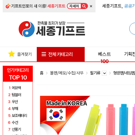
×
세종기프트,
공공기
기프트인포
의 새 이름!
세종기프트
자세히
베스트
기획
전체 카테고리
즐겨찾기
100
인기카테고리
홈
볼펜/메모/수첩/사무
필기류
형광펜/네임펜
TOP 10
1
에코백
2
텀블러
3
우산
4
부채
5
보조배터리
6
수건
7
선풍기