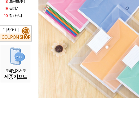
8
보온보냉백
9
물티슈
10
장바구니
대박머니
₩
COUPON
SHOP
모바일에서도
세종기프트