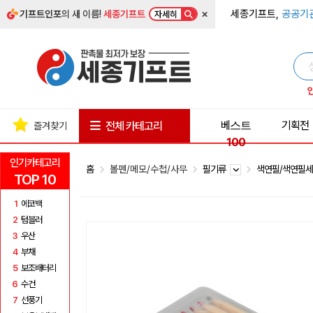
×
세종기프트,
공공기
기프트인포
의 새 이름!
세종기프트
자세히
베스트
기획전
전체 카테고리
즐겨찾기
100
인기카테고리
홈
볼펜/메모/수첩/사무
필기류
색연필/색연필
TOP 10
1
에코백
2
텀블러
3
우산
4
부채
5
보조배터리
6
수건
7
선풍기