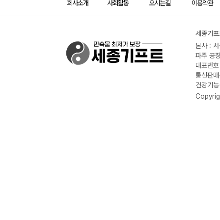
회사소개
사회활동
오시는길
이용약관
세종기프트
본사 : 
파주 공장
대표번호 :
통신판매신
건강기능식
Copyrig