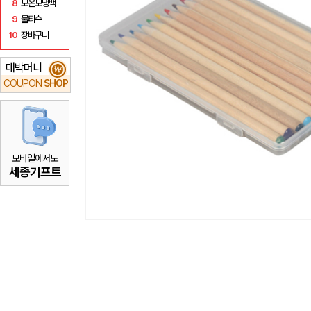
8
보온보냉백
9
물티슈
10
장바구니
대박머니
₩
COUPON
SHOP
모바일에서도
세종기프트