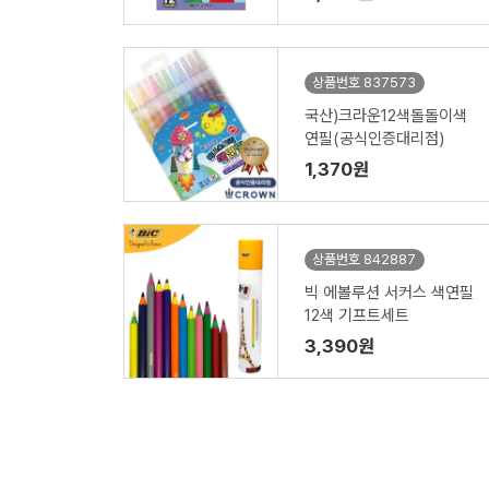
상품번호 837573
국산)크라운12색돌돌이색
연필(공식인증대리점)
1,370원
상품번호 842887
빅 에볼루션 서커스 색연필
12색 기프트세트
3,390원