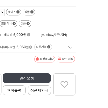
케이스
샘플
포장예시
샘플
원
+
배송비
5,000
(부가세별도,주문시결제)
6,060
회원가입
대박머니적립
원
쇼핑백 제작
박스 제작
견적요청
견적출력
상품제안서