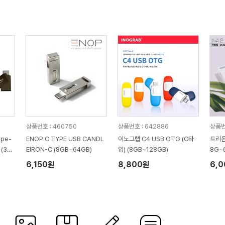
상품번호 : 460750
상품번호 : 642886
상품번
pe-
ENOP C TYPE USB CANDL
이노그랩 C4 USB OTG (C타
트리온
 (32
EIRON-C (8GB~64GB)
입) (8GB~128GB)
8G~
6,150원
8,800원
6,