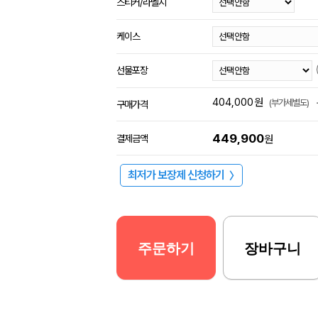
스티커/라벨지
케이스
선물포장
404,000
원
(부가세별도)
구매가격
449,900
결제금액
원
최저가 보장제 신청하기
〉
주문하기
장바구니