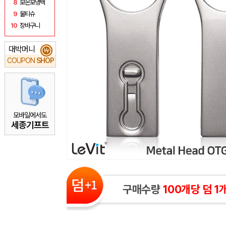
8
보온보냉백
9
물티슈
10
장바구니
대박머니
₩
COUPON
SHOP
모바일에서도
세종기프트
구매수량
100개당 덤 1