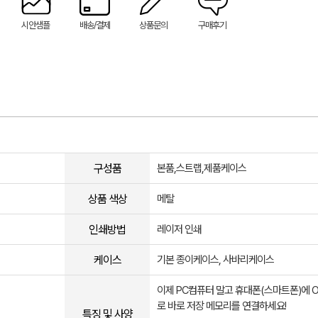
시안샘플
배송/결제
상품문의
구매후기
구성품
본품,스트랩,제품케이스
상품 색상
메탈
인쇄방법
레이저 인쇄
케이스
기본 종이케이스, 사바리케이스
이제 PC컴퓨터 말고 휴대폰(스마트폰)에 
로 바로 저장 메모리를 연결하세요!
특징 및 사양