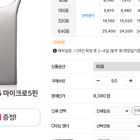
8GB
8,080
7,810
16GB
9,810
9,480
9
견적문의
32GB
16,160
15,620
1
64GB
25,400
24,500
2
인쇄무료
제작일정 : 디자인 확정 후 2~4일 (발주 후/영업일기
상품옵션
구매수량
8,080
원
판매단가
인
인쇄 선택
개
증정!
C타입 젠더