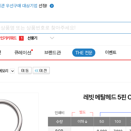
관 우선구매 대상기업
선정!
타포린가방
10
선풍기
1
인기키워드
부채
2
썬캡
3
전
큐레이션
브랜드관
이벤트
THE 전문
보온보냉백
4
키캡
5
B메모리
우산
6
텀블러
7
쿨토시
8
레빗 메탈헤드 5핀 
넥쿨러
9
타포린가방
10
별도
인쇄비
선풍기
1
수량
이하
50
100