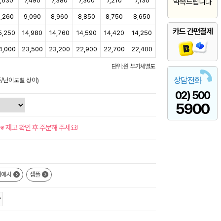
7,630
7,490
7,380
7,300
7,210
7,130
약속드립니다
,260
9,090
8,960
8,850
8,750
8,650
카드 간편결제
5,250
14,980
14,760
14,590
14,420
14,250
4,000
23,500
23,200
22,900
22,700
22,400
단위: 원 부가세별도
상담전화
준/난이도별 상이)
02) 500
5900
※ 재고 확인 후 주문해 주세요!
쇄예시
샘플