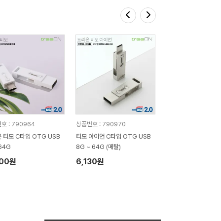
호 : 790964
상품번호 : 790970
 티모 C타입 OTG USB
티모 아이언 C타입 OTG USB
64G
8G ~ 64G (메탈)
000원
6,130원