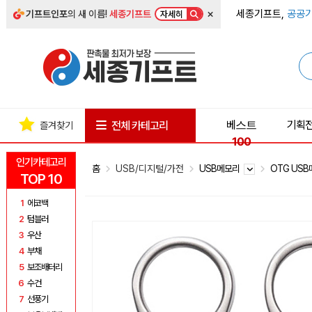
×
세종기프트,
공공기
기프트인포
의 새 이름!
세종기프트
자세히
베스트
기획
전체 카테고리
즐겨찾기
100
인기카테고리
홈
USB/디지털/가전
USB메모리
OTG US
TOP 10
1
에코백
2
텀블러
3
우산
4
부채
5
보조배터리
6
수건
7
선풍기