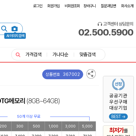
로그인
회원가입
비회원조회
장바구니
질문과답변
회사소개
고객센터 상담문의
02.500.5900
AI 이미지 검색
가격검색
가나다순
맞춤검색
367002
상품번호
공공기관
OTG메모리
(8GB~64GB)
우선구매
대상기업
50개 이상 무료
BEST →
200
300
500
1,000
3,000
5,000
최저가
를