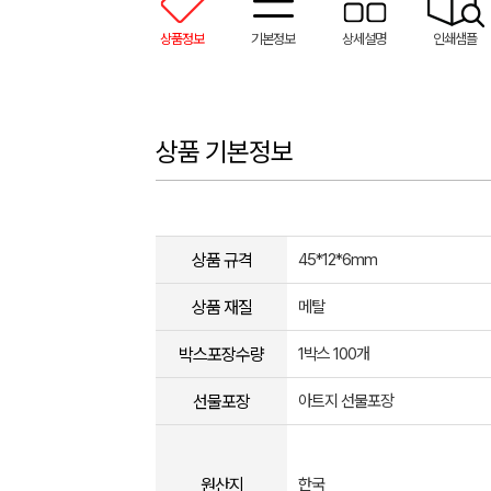
상품정보
기본정보
상세설명
인쇄샘플
상품 기본정보
상품 규격
45*12*6mm
상품 재질
메탈
박스포장수량
1박스 100개
선물포장
아트지 선물포장
원산지
한국