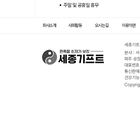
주말 및 공휴일 휴무
회사소개
사회활동
오시는길
이용약관
세종기프트
본사 : 
파주 공장
대표번호 :
통신판매신
건강기능식
Copyrig