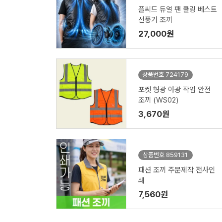
플씨드 듀얼 팬 쿨링 베스트
선풍기 조끼
27,000원
상품번호 724179
포켓 형광 야광 작업 안전
조끼 (WS02)
3,670원
상품번호 859131
패션 조끼 주문제작 전사인
쇄
7,560원