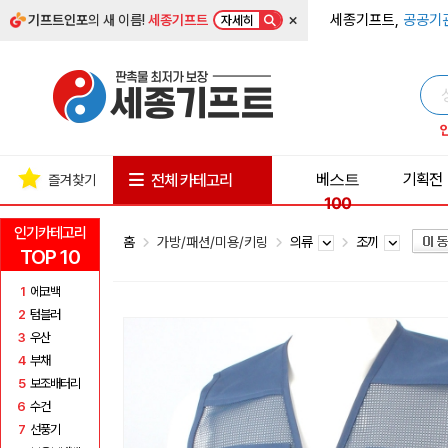
×
세종기프트,
공공기
기프트인포
의 새 이름!
세종기프트
자세히
베스트
기획전
전체 카테고리
즐겨찾기
100
인기카테고리
홈
가방/패션/미용/키링
의류
조끼
TOP 10
1
에코백
2
텀블러
3
우산
4
부채
5
보조배터리
6
수건
7
선풍기