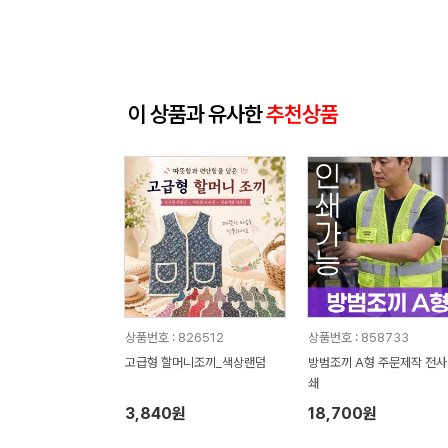
이 상품과 유사한
추천상품
상품번호 : 826512
상품번호 : 858733
고급형 할머니조끼_색상랜덤
방범조끼 A형 주문제작 전
쇄
3,840원
18,700원