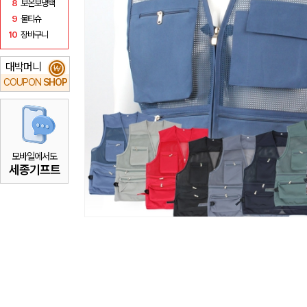
8
보온보냉백
9
물티슈
10
장바구니
대박머니
₩
COUPON
SHOP
모바일에서도
세종기프트