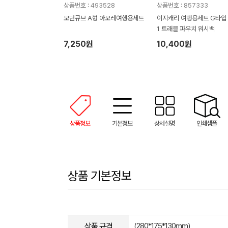
상품번호 : 493528
상품번호 : 857333
모던큐브 A형 아모레여행용세트
이지캐리 여행용세트 G타입 3
1 트래블 파우치 워시백
7,250원
10,400원
상품정보
기본정보
상세설명
인쇄샘플
상품 기본정보
상품 규격
(280*175*130mm)