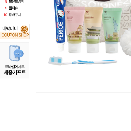
8
보온보냉백
9
물티슈
10
장바구니
대박머니
₩
COUPON
SHOP
모바일에서도
세종기프트