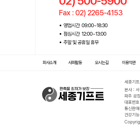
02) 500-5900
Fax : 02) 2265-4153
영업시간 09:00~18:30
점심시간 12:00~13:00
주말 및 공휴일 휴무
회사소개
사회활동
오시는길
이용약관
세종기프트
본사 : 
파주 공장
대표번호 :
통신판매신
건강기능식
Copyrig