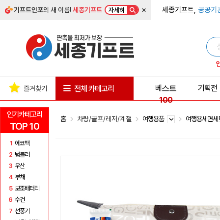
×
세종기프트,
공공기
기프트인포
의 새 이름!
세종기프트
자세히
베스트
기획전
전체 카테고리
즐겨찾기
100
인기카테고리
홈
차량/골프/레저/계절
여행용품
여행용세면
TOP 10
1
에코백
2
텀블러
3
우산
4
부채
5
보조배터리
6
수건
7
선풍기