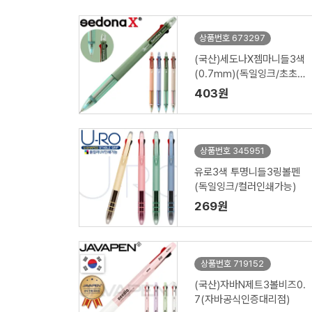
상품번호 673297
(국산)세도나X젬마니들3색
(0.7mm)(독일잉크/초초
저점도)
403원
상품번호 345951
유로3색 투명니들3링볼펜
(독일잉크/컬러인쇄가능)
269원
상품번호 719152
(국산)자바N제트3볼비즈0.
7(자바공식인증대리점)