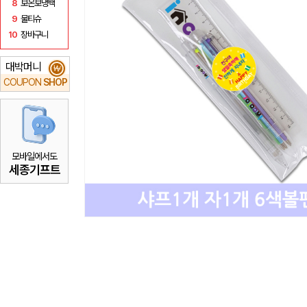
8
보온보냉백
9
물티슈
10
장바구니
대박머니
₩
COUPON
SHOP
모바일에서도
세종기프트