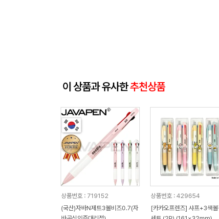
이 상품과 유사한
추천상품
상품번호 : 719152
상품번호 : 429654
(국산)자바N제트3볼비즈0.7(자
[카카오프렌즈] 샤프+3색볼
바공식인증대리점)
세트 (2P) (161×32mm)