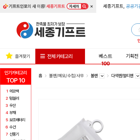
×
세종기프트,
공공기
기프트인포
의 새 이름!
세종기프트
자세히
베스트
기획전
전체 카테고리
즐겨찾기
100
인기카테고리
홈
볼펜/메모/수첩/사무
볼펜
다색펜/멀티펜
TOP 10
1
에코백
2
텀블러
3
우산
4
부채
5
보조배터리
6
수건
7
선풍기