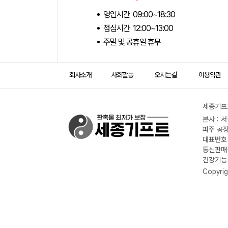
영업시간 09:00~18:30
점심시간 12:00~13:00
주말 및 공휴일 휴무
회사소개
사회활동
오시는길
이용약관
세종기프트
본사 : 
파주 공장
대표번호 :
통신판매신
건강기능식
Copyrig