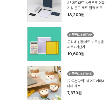
A5메모패드 싱글포켓 명함
지갑 문구 세트 웰컴 키트
18,200원
상품번호 835709
루티네 선물세트 노트볼펜
세트+계산기
10,600원
상품번호 837845
[마루는강쥐] 테이프커터&
마테 세트
7,670원