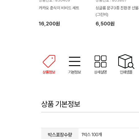
상품번호 : 830409
상품번호 : 803867
카카오 춘식이 비비드 세트
싱글룸 문구3종 친환경 선
(그린비)
16,200원
6,500원
상품정보
기본정보
상세설명
인쇄샘플
상품 기본정보
박스포장수량
1박스 100개