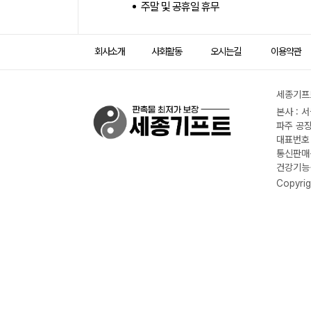
주말 및 공휴일 휴무
회사소개
사회활동
오시는길
이용약관
세종기프트
본사 : 
파주 공장
대표번호 :
통신판매신
건강기능식
Copyrig