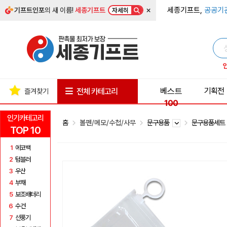
×
세종기프트,
공공기
기프트인포
의 새 이름!
세종기프트
자세히
베스트
기획전
전체 카테고리
즐겨찾기
100
인기카테고리
홈
볼펜/메모/수첩/사무
문구용품
문구용품세
TOP 10
1
에코백
2
텀블러
3
우산
4
부채
5
보조배터리
6
수건
7
선풍기