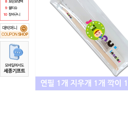
8
보온보냉백
9
물티슈
10
장바구니
대박머니
₩
COUPON
SHOP
모바일에서도
세종기프트