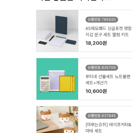
상품번호 785920
A5메모패드 싱글포켓 명함
지갑 문구 세트 웰컴 키트
18,200원
상품번호 835709
루티네 선물세트 노트볼펜
세트+계산기
10,600원
상품번호 837845
[마루는강쥐] 테이프커터&
마테 세트