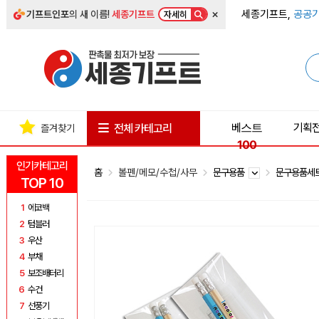
×
세종기프트,
공공기
기프트인포
의 새 이름!
세종기프트
자세히
베스트
기획
전체 카테고리
즐겨찾기
100
인기카테고리
홈
볼펜/메모/수첩/사무
문구용품
문구용품세
TOP 10
1
에코백
2
텀블러
3
우산
4
부채
5
보조배터리
6
수건
7
선풍기