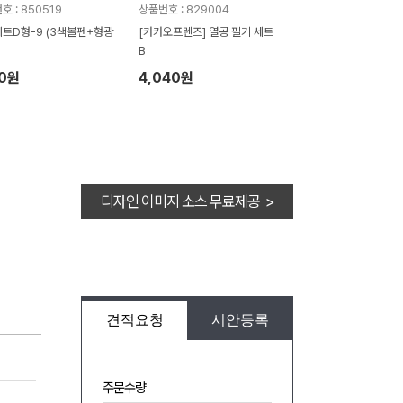
호 : 850519
상품번호 : 829004
트D형-9 (3색볼펜+형광
[카카오프렌즈] 열공 필기 세트
B
50원
4,040원
디자인 이미지 소스 무료제공 >
견적요청
시안등록
주문수량