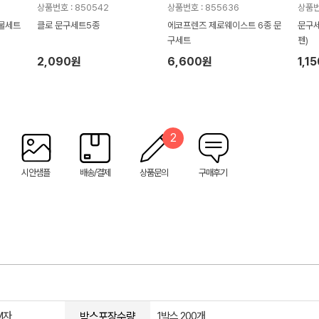
상품번호 : 850542
상품번호 : 855636
상품번
선물세트
클로 문구세트5종
에코프렌즈 제로웨이스트 6종 문
문구세
구세트
펜)
2,090원
6,600원
1,1
2
시안샘플
배송/결제
상품문의
구매후기
박스포장수량
M자
1박스 200개