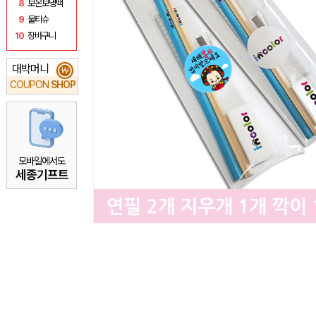
8
보온보냉백
9
물티슈
10
장바구니
대박머니
₩
COUPON
SHOP
모바일에서도
세종기프트