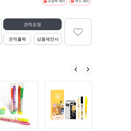
쇼핑백 제작
박스 제작
견적요청
견적출력
상품제안서