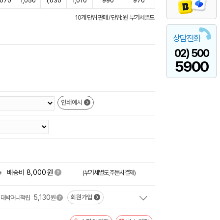
,070
1,050
1,030
1,010
990
970
10개 단위 판매 / 단위: 원 부가세별도
상담전화
02) 500
5900
인쇄예시
원
+
배송비
8,000
(부가세별도,주문시결제)
5,130
회원가입
대박머니적립
원