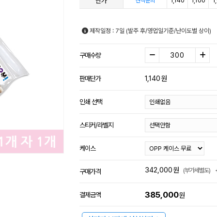
단가
1,140
1,100
1
견적문의
제작일정 : 7일 (발주 후/영업일기준/난이도별 상이)
구매수량
1,140
원
판매단가
인쇄 선택
스티커/라벨지
케이스
342,000
원
(부가세별도)
구매가격
385,000
결제금액
원