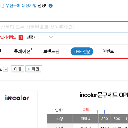
관 우선구매 대상기업
선정!
타포린가방
10
선풍기
1
인기키워드
부채
2
썬캡
3
전
큐레이션
브랜드관
이벤트
THE 전문
보온보냉백
4
키캡
5
트
우산
6
텀블러
7
쿨토시
8
incolor문구세트 OP
넥쿨러
9
타포린가방
10
별도
인쇄비
선풍기
1
수량
이하
300
500
1