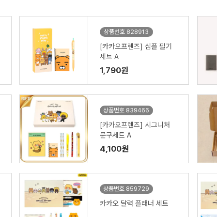
상품번호 828913
[카카오프렌즈] 심플 필기
세트 A
1,790원
상품번호 839466
[카카오프렌즈] 시그니처
문구세트 A
4,100원
상품번호 859729
카카오 달력 플래너 세트