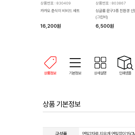
상품번호 : 830409
상품번호 : 803867
카카오 춘식이 비비드 세트
싱글룸 문구3종 친환경 
(그린비)
16,200원
6,500원
상품정보
기본정보
상세설명
인쇄샘플
상품 기본정보
구성품
연필2자루,지우개,연필깎이,15C