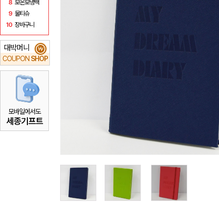
8
보온보냉백
9
물티슈
10
장바구니
대박머니
₩
COUPON
SHOP
모바일에서도
세종기프트