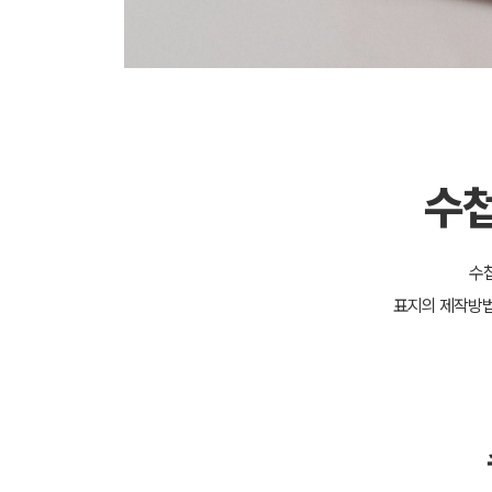
수첩
수첩
표지의 제작방법