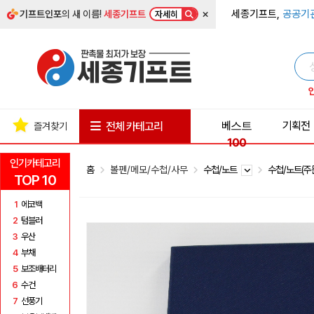
×
세종기프트,
공공기
기프트인포
의 새 이름!
세종기프트
자세히
베스트
기획전
전체 카테고리
즐겨찾기
100
인기카테고리
홈
볼펜/메모/수첩/사무
수첩/노트
수첩/노트(
TOP 10
1
에코백
2
텀블러
3
우산
4
부채
5
보조배터리
6
수건
7
선풍기