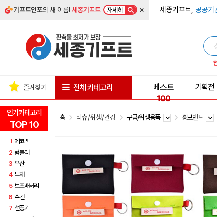
×
세종기프트,
공공기
기프트인포
의 새 이름!
세종기프트
자세히
베스트
기획전
전체 카테고리
즐겨찾기
100
인기카테고리
홈
티슈/위생/건강
구급/위생용품
홍보밴드
TOP 10
1
에코백
2
텀블러
3
우산
4
부채
5
보조배터리
6
수건
7
선풍기