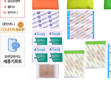
8
보온보냉백
9
물티슈
10
장바구니
대박머니
₩
COUPON
SHOP
모바일에서도
세종기프트