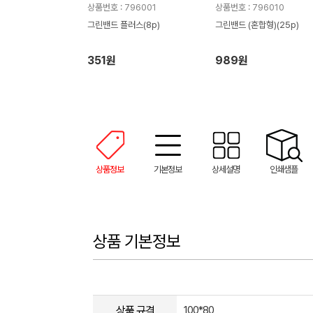
상품번호 : 796001
상품번호 : 796010
그린밴드 플러스(8p)
그린밴드 (혼합형)(25p)
351원
989원
상품정보
기본정보
상세설명
인쇄샘플
상품 기본정보
상품 규격
100*80