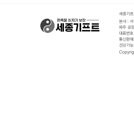
세종기프트
본사 : 
파주 공장
대표번호 :
통신판매신
건강기능식
Copyrig