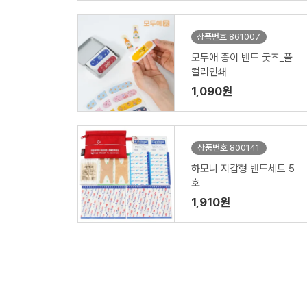
상품번호 861007
모두애 종이 밴드 굿즈_풀
컬러인쇄
1,090원
상품번호 800141
하모니 지갑형 밴드세트 5
호
1,910원