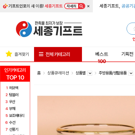
×
세종기프트,
공공기
기프트인포
의 새 이름!
세종기프트
자세히
베스트
기획전
전체 카테고리
즐겨찾기
100
인기카테고리
홈
상품큐레이션
상품별
주방용품/생활용품
TOP 10
1
에코백
2
텀블러
3
우산
4
부채
5
보조배터리
6
수건
7
선풍기