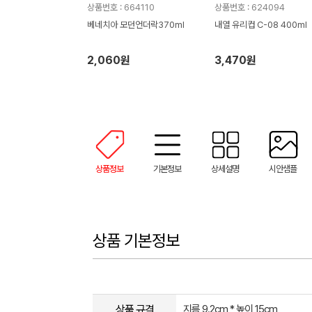
상품번호 : 664110
상품번호 : 624094
베네치아 모던언더락370ml
내열 유리컵 C-08 400ml
2,060원
3,470원
상품정보
기본정보
상세설명
시안샘플
상품 기본정보
상품 규격
지름 9.2cm * 높이 15cm