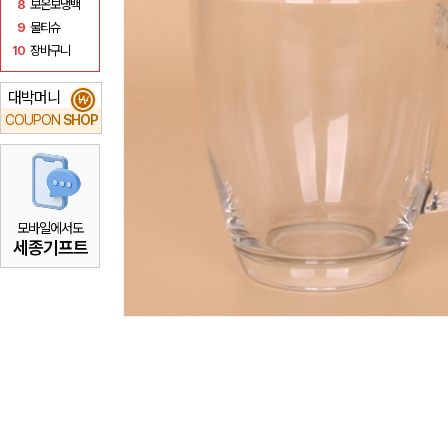
8
보온보냉백
9
물티슈
10
장바구니
대박머니
₩
COUPON
SHOP
모바일에서도
세종기프트