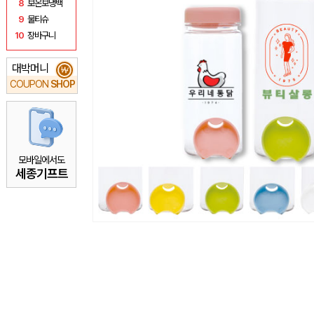
8
보온보냉백
9
물티슈
10
장바구니
대박머니
₩
COUPON
SHOP
모바일에서도
세종기프트