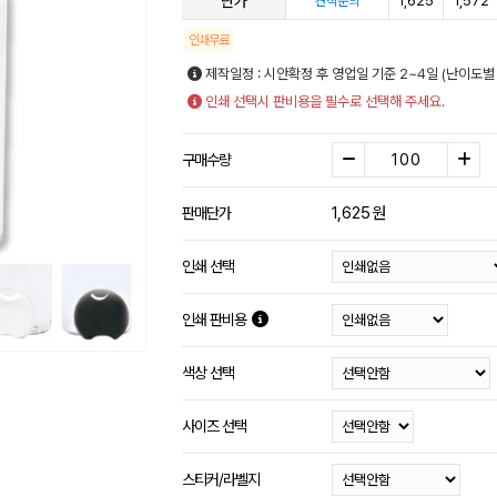
단가
1,625
1,572
견적문의
인쇄무료
제작일정 : 시안확정 후 영업일 기준 2~4일 (난이도별
인쇄 선택시 판비용을 필수로 선택해 주세요.
구매수량
1,625
원
판매단가
인쇄 선택
인쇄 판비용
색상 선택
사이즈 선택
스티커/라벨지