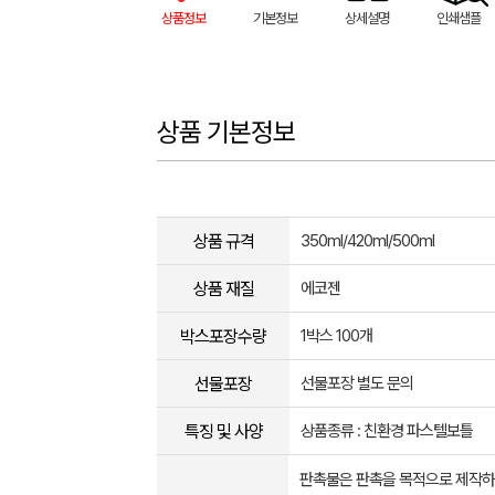
상품정보
기본정보
상세설명
인쇄샘플
상품 기본정보
상품 규격
350ml/420ml/500ml
상품 재질
에코젠
박스포장수량
1박스 100개
선물포장
선물포장 별도 문의
특징 및 사양
상품종류 : 친환경 파스텔보틀
판촉물은 판촉을 목적으로 제작하