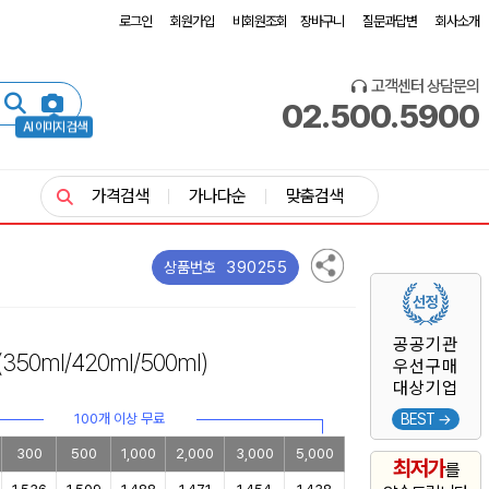
로그인
회원가입
비회원조회
장바구니
질문과답변
회사소개
고객센터 상담문의
02.500.5900
AI 이미지 검색
가격검색
가나다순
맞춤검색
390255
상품번호
공공기관
(350ml/420ml/500ml)
우선구매
대상기업
100개 이상 무료
BEST →
300
500
1,000
2,000
3,000
5,000
최저가
를