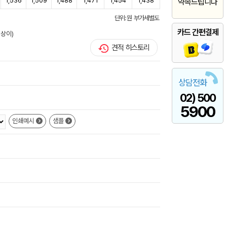
1,536
1,509
1,488
1,471
1,454
1,438
약속드립니다
단위: 원 부가세별도
카드 간편결제
 상이)
견적 히스토리
상담전화
02) 500
5900
인쇄예시
샘플