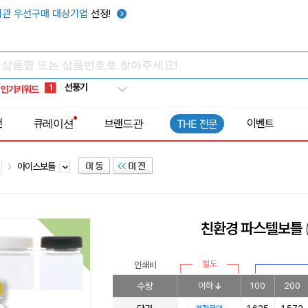
관 우선구매 대상기업
선정!
타포린가방
10
선풍기
1
인기키워드
부채
2
썬캡
3
전
큐레이션
브랜드관
이벤트
THE 전문
보온보냉백
4
키캡
5
아이스보틀
우산
6
텀블러
7
쿨토시
8
친환경 파스텔보틀
넥쿨러
9
타포린가방
10
별도
인쇄비
선풍기
1
수량
이하
100
200