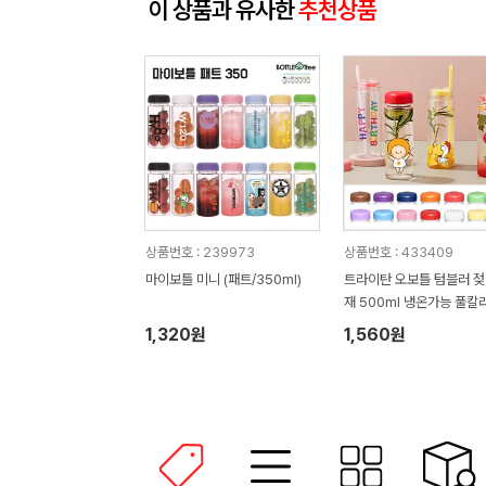
이 상품과 유사한
추천상품
상품번호 : 239973
상품번호 : 433409
마이보틀 미니 (패트/350ml)
트라이탄 오보틀 텀블러 
재 500ml 냉온가능 풀칼
가능
1,320원
1,560원