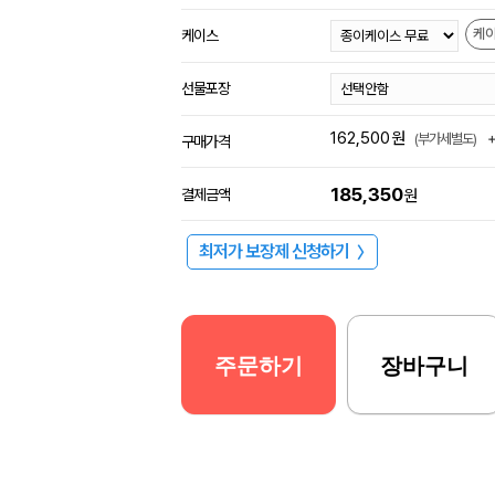
케
케이스
선물포장
162,500
원
(부가세별도)
구매가격
185,350
결제금액
원
최저가 보장제 신청하기
〉
주문하기
장바구니