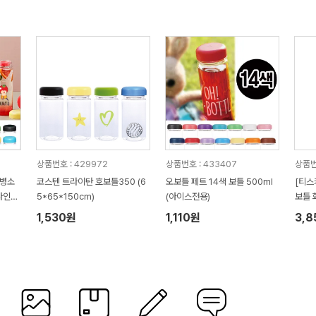
상품번호 : 429972
상품번호 : 433407
상품번
젖병소
코스텐 트라이탄 호보틀350 (6
오보틀 페트 14색 보틀 500ml
[티스
라인쇄
5*65*150cm)
(아이스전용)
보틀 화
1,530원
1,110원
3,