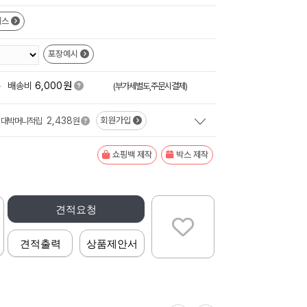
이스
포장예시
원
+
배송비
6,000
(부가세별도,주문시결제)
2,438
회원가입
대박머니적립
원
쇼핑백 제작
박스 제작
견적요청
견적출력
상품제안서