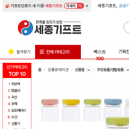
×
세종기프트,
공공기
기프트인포
의 새 이름!
세종기프트
자세히
베스트
기획
전체 카테고리
즐겨찾기
100
인기카테고리
홈
상품큐레이션
상품별
주방용품/생활용품
TOP 10
1
에코백
2
텀블러
3
우산
4
부채
5
보조배터리
6
수건
7
선풍기