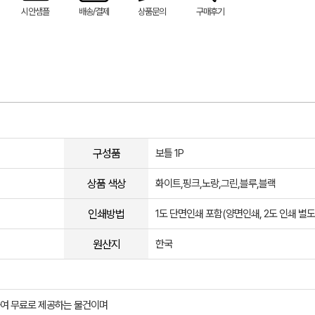
시안샘플
배송/결제
상품문의
구매후기
구성품
보틀 1P
상품 색상
화이트,핑크,노랑,그린,블루,블랙
인쇄방법
1도 단면인쇄 포함(양면인쇄, 2도 인쇄 별
원산지
한국
여 무료로 제공하는 물건이며