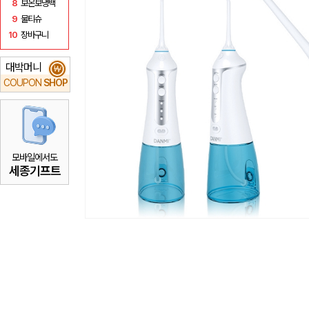
8
보온보냉백
9
물티슈
10
장바구니
대박머니
₩
COUPON
SHOP
모바일에서도
세종기프트