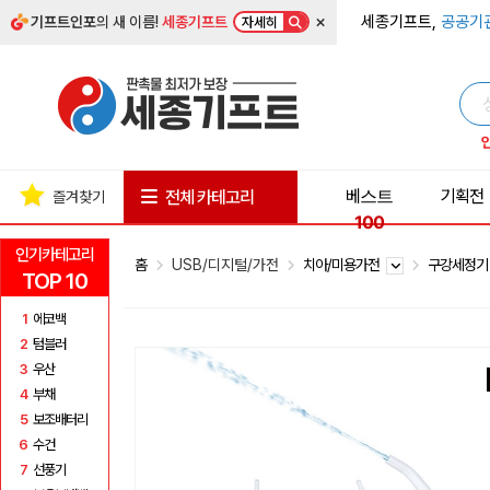
×
세종기프트,
공공기
기프트인포
의 새 이름!
세종기프트
자세히
베스트
기획전
전체 카테고리
즐겨찾기
100
인기카테고리
홈
USB/디지털/가전
치아/미용가전
구강세정
TOP 10
1
에코백
2
텀블러
3
우산
4
부채
5
보조배터리
6
수건
7
선풍기