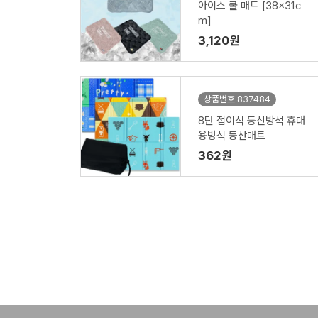
아이스 쿨 매트 [38x31c
m]
3,120원
상품번호 837484
8단 접이식 등산방석 휴대
용방석 등산매트
362원