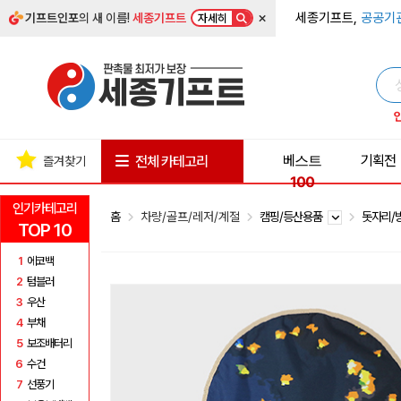
×
세종기프트,
공공기
기프트인포
의 새 이름!
세종기프트
자세히
베스트
기획전
전체 카테고리
즐겨찾기
100
인기카테고리
홈
차량/골프/레저/계절
캠핑/등산용품
돗자리/
TOP 10
1
에코백
2
텀블러
3
우산
4
부채
5
보조배터리
6
수건
7
선풍기