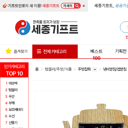
×
세종기프트,
공공기
기프트인포
의 새 이름!
세종기프트
자세히
베스트
기획전
전체 카테고리
즐겨찾기
100
인기카테고리
홈
텀블러/주방/식품
주방잡화
냄비받침/컵받침
TOP 10
1
에코백
2
텀블러
3
우산
4
부채
5
보조배터리
6
수건
7
선풍기