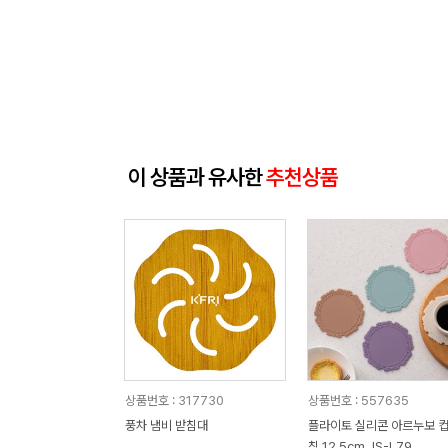
이 상품과 유사한
추천상품
상품번호 : 317730
상품번호 : 557635
풍차 냄비 받침대
플라이토 실리콘 아르누보 컵받
침 12.5cm JS-L79