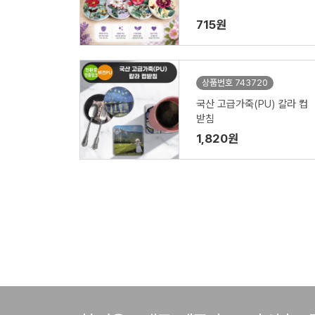
715원
상품번호 743720
국산 고급가죽(PU) 칼라 컵
받침
1,820원