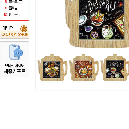
8
보온보냉백
9
물티슈
10
장바구니
대박머니
₩
COUPON
SHOP
모바일에서도
세종기프트