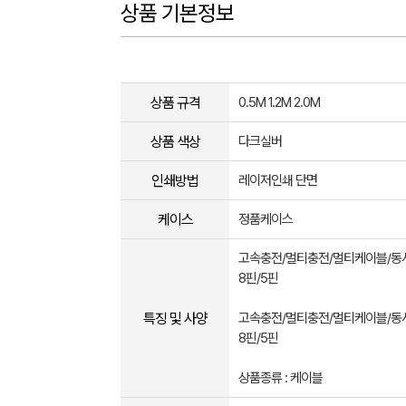
상품 기본정보
상품 규격
0.5M 1.2M 2.0M
상품 색상
다크실버
인쇄방법
레이저인쇄 단면
케이스
정품케이스
고속충전/멀티충전/멀티케이블/동
8핀/5핀
특징 및 사양
고속충전/멀티충전/멀티케이블/동
8핀/5핀
상품종류 : 케이블