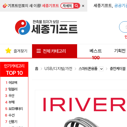
×
세종기프트,
공공기
기프트인포
의 새 이름!
세종기프트
자세히
베스트
기획전
전체 카테고리
즐겨찾기
100
인기카테고리
홈
USB/디지털/가전
스마트폰용품
충전케이블
TOP 10
1
에코백
2
텀블러
3
우산
4
부채
5
보조배터리
6
수건
7
선풍기