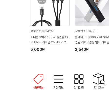
상품번호 : 824251
상품번호 : 845800
애니존 3웨이 100W 올인원 CC
플레이고 CK100 7in1 60
C 패브릭 케이블 2M ANY-C12
인원 거치대겸용 멀티 케이블
M-CCC
트
5,000원
2,540원
상품정보
기본정보
상세설명
인쇄샘플