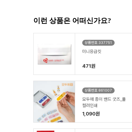
이런 상품은 어떠신가요?
상품번호 337751
미니응급킷
471원
상품번호 861007
모두애 종이 밴드 굿즈_풀
컬러인쇄
1,090원