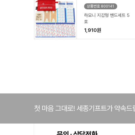
상품번호 800141
하모니 지갑형 밴드세트 5
호
1,910원
첫 마음 그대로! 세종기프트가 약속드
문의 · 상담전화