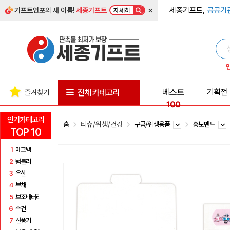
×
세종기프트,
공공기
기프트인포
의 새 이름!
세종기프트
자세히
베스트
기획전
전체 카테고리
즐겨찾기
100
인기카테고리
홈
티슈/위생/건강
구급/위생용품
홍보밴드
TOP 10
1
에코백
2
텀블러
3
우산
4
부채
5
보조배터리
6
수건
7
선풍기