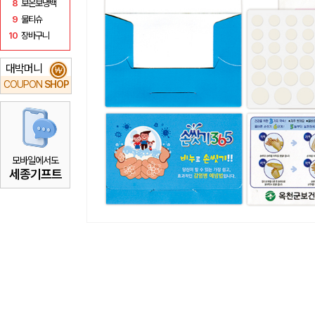
8
보온보냉백
9
물티슈
10
장바구니
대박머니
₩
COUPON
SHOP
모바일에서도
세종기프트