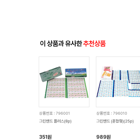
이 상품과 유사한
추천상품
상품번호 : 796001
상품번호 : 796010
그린밴드 플러스(8p)
그린밴드 (혼합형)(25p)
351원
989원