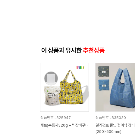
이 상품과 유사한
추천상품
상품번호 : 825947
상품번호 : 835030
세트)누룽지320g + 빅장바구니
엘리펀트 폴딩 접이식 장
(290x500mm)