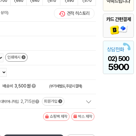
,700
1,660
1,640
1,610
1,590
1,570
약속드립니다
 상이)
견적 히스토리
카드 간편결제
상담전화
02) 500
인쇄예시
5900
원
배송비
3,500
(부가세별도,주문시결제)
2,715
회원가입
대박머니적립
원
쇼핑백 제작
박스 제작