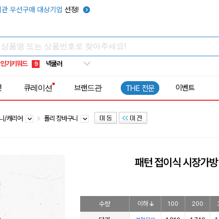
키캡
5
관 우선구매 대상기업
선정!
우산
6
텀블러
7
쿨토시
8
인기키워드
넥쿨러
9
타포린가방
10
전
큐레이션
브랜드관
이벤트
THE 전문
선풍기
1
니/캐리어
폴리 장바구니
패턴 접이식 시장가방 
수량
이하
100
200