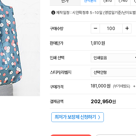
단가
1,810
1,740
1
견적문의
제작일정 : 시안확정후 5~10일 (영업일기준/난이도별
구매수량
1,810
원
판매단가
인쇄 선택
스티커/라벨지
181,000
원
+
(부가세별도)
구매가격
202,950
결제금액
원
최저가 보장제 신청하기
〉