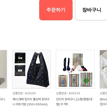
주문하기
장바구니
상품번호 : 826061
상품번호 : 846535
상품번
바구니
체리,대파 접이식 폴딩백 장바구
빈티지 장바구니 [소형/중형/대
(Bl
니 마트가방 (350x350mm)
형] 中 택1
접이식