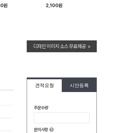
40원
2,100원
디자인 이미지 소스 무료제공 >
견적요청
시안등록
주문수량
문의사항