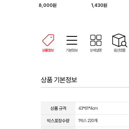
8,000원
1,430원
상품정보
기본정보
상세설명
옵션샘플
상품 기본정보
상품 규격
43*61*4cm
박스포장수량
1박스 220개