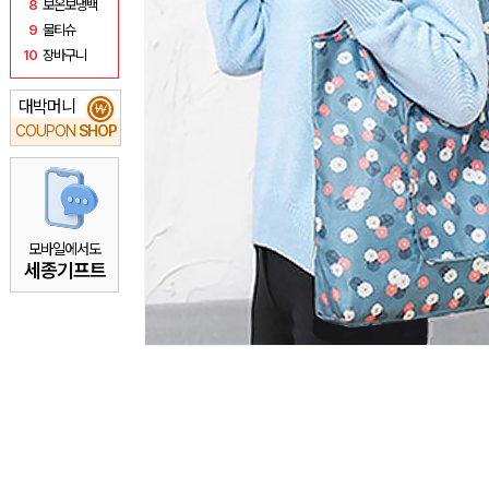
8
보온보냉백
9
물티슈
10
장바구니
대박머니
₩
COUPON
SHOP
모바일에서도
세종기프트