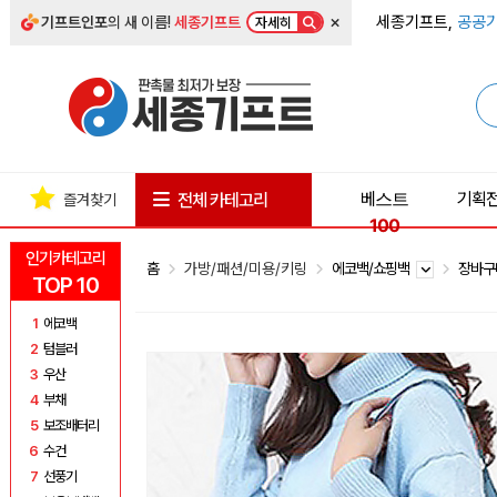
×
세종기프트,
공공기
기프트인포
의 새 이름!
세종기프트
자세히
베스트
기획
전체 카테고리
즐겨찾기
100
인기카테고리
홈
가방/패션/미용/키링
에코백/쇼핑백
장바구
TOP 10
1
에코백
2
텀블러
3
우산
4
부채
5
보조배터리
6
수건
7
선풍기