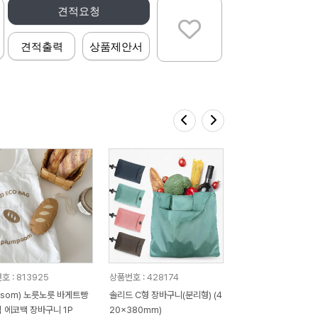
견적요청
견적출력
상품제안서
호 : 813925
상품번호 : 428174
ossom) 노릇노릇 바게트빵
솔리드 C형 장바구니(분리형) (4
 에코백 장바구니 1P
20x380mm)