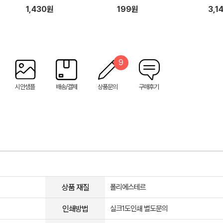
1,430원
199원
3,1
9
시안샘플
배송/결제
상품문의
구매후기
상품 재질
폴리에스테르
인쇄방법
실크1도인쇄 별도문의