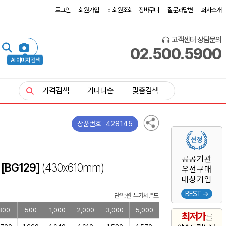
로그인
회원가입
비회원조회
장바구니
질문과답변
회사소개
고객센터 상담문의
02.500.5900
AI 이미지 검색
가격검색
가나다순
맞춤검색
428145
상품번호
공공기관
[BG129]
(430x610mm)
우선구매
대상기업
BEST →
단위: 원 부가세별도
300
500
1,000
2,000
3,000
5,000
최저가
를