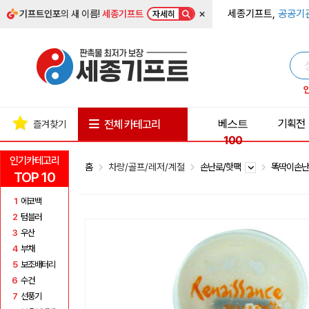
×
세종기프트,
공공기
기프트인포
의 새 이름!
세종기프트
자세히
베스트
기획전
전체 카테고리
즐겨찾기
100
인기카테고리
홈
차량/골프/레저/계절
손난로/핫팩
똑딱이손
TOP 10
1
에코백
2
텀블러
3
우산
4
부채
5
보조배터리
6
수건
7
선풍기