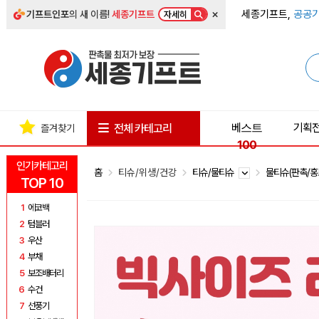
×
세종기프트,
공공기
기프트인포
의 새 이름!
세종기프트
자세히
베스트
기획
전체 카테고리
즐겨찾기
100
인기카테고리
홈
티슈/위생/건강
티슈/물티슈
물티슈(판촉/홍
TOP 10
1
에코백
2
텀블러
3
우산
4
부채
5
보조배터리
6
수건
7
선풍기