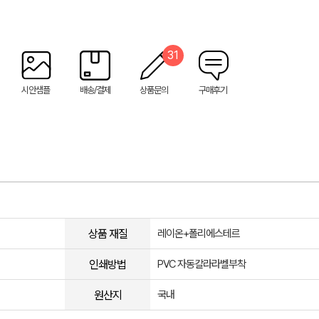
31
시안샘플
배송/결제
상품문의
구매후기
상품 재질
레이온+폴리에스테르
인쇄방법
PVC 자동칼라라벨부착
원산지
국내