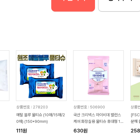
상품번호 : 278203
상품번호 : 506900
상품번호
메탈 블루 물티슈 (10매/15매/2
국산 크리넥스 마이비데 밸런스
[FS
0매) (150*90mm)
케어 화장실용 물티슈 휴대형 10
분해 
매
111원
630원
25