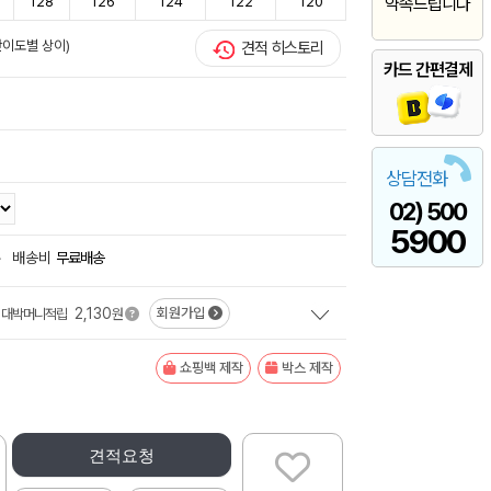
128
126
124
122
120
약속드립니다
난이도별 상이)
견적 히스토리
카드 간편결제
상담전화
02) 500
5900
+
배송비
무료배송
2,130
회원가입
대박머니적립
원
쇼핑백 제작
박스 제작
견적요청