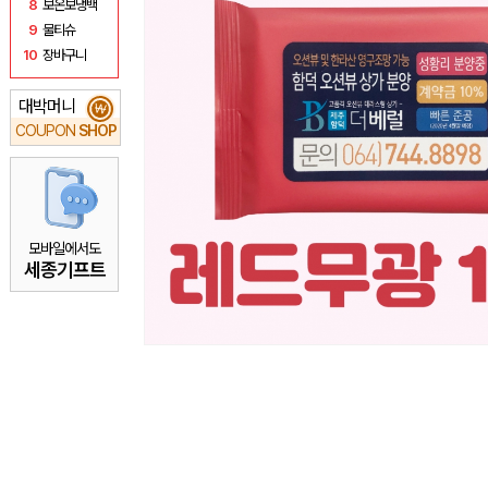
8
보온보냉백
9
물티슈
10
장바구니
대박머니
₩
COUPON
SHOP
모바일에서도
세종기프트