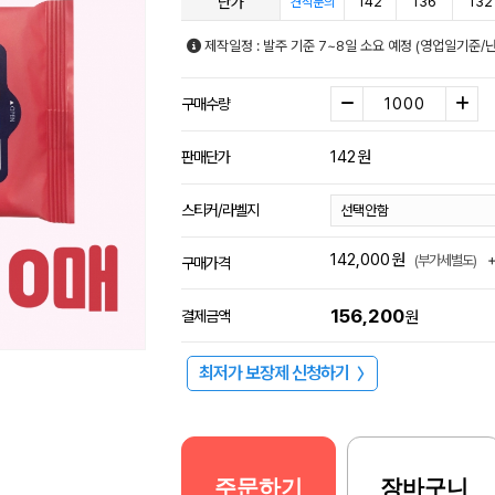
단가
142
136
132
견적문의
제작일정 : 발주 기준 7~8일 소요 예정 (영업일기준/
구매수량
142
원
판매단가
스티커/라벨지
142,000
원
(부가세별도)
구매가격
156,200
결제금액
원
최저가 보장제 신청하기
〉
주문하기
장바구니