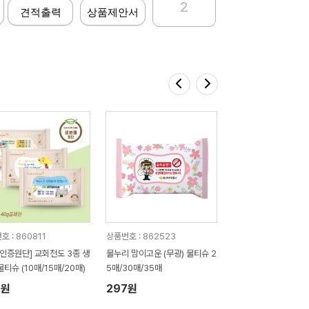
2
견적출력
상품제안서
 : 860811
상품번호 : 862523
C인증원단] 교회전도 3종 생
물누리 맘이고운 (무광) 물티슈 2
물티슈 (10매/15매/20매)
5매/30매/35매
8원
297원