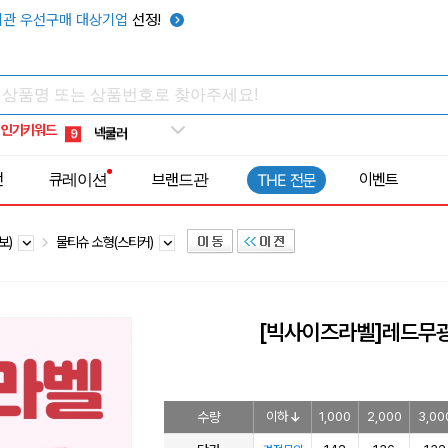
키캡
5
관 우선구매 대상기업
선정!
우산
6
텀블러
7
쿨토시
8
인기키워드
넥쿨러
9
타포린가방
10
전
큐레이션
브랜드관
이벤트
THE 전문
선풍기
1
보)
물티슈 소형(스티커)
[빅사이즈라벨]레드무광
수량
이하
1,000
2,000
3,00