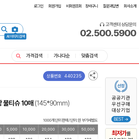
로그인
회원가입
비회원조회
장바구니
질문과답변
회사소개
고객센터 상담문의
02.500.5900
AI 이미지 검색
가격검색
가나다순
맞춤검색
440235
상품번호
공공기관
 물티슈 10매
(145*90mm)
우선구매
대상기업
BEST →
1000개 단위 판매 / 단위: 원 부가세별도
0
5,000
10,000
20,000
30,000
50,000
최저가
를