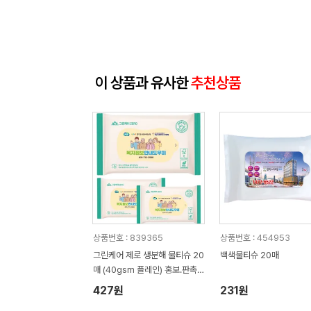
이 상품과 유사한
추천상품
상품번호 : 839365
상품번호 : 454953
그린케어 제로 생분해 물티슈 20
백색물티슈 20매
매 (40gsm 플레인) 홍보.판촉
용 물티슈
427원
231원