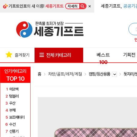
×
세종기프트,
공공기
기프트인포
의 새 이름!
세종기프트
자세히
베스트
기획전
전체 카테고리
즐겨찾기
100
인기카테고리
홈
차량/골프/레저/계절
캠핑/등산용품
돗자리/
TOP 10
1
에코백
2
텀블러
3
우산
4
부채
5
보조배터리
6
수건
7
선풍기