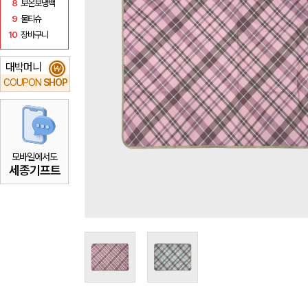
8
보온보냉백
9
물티슈
10
장바구니
대박머니
₩
COUPON
SHOP
모바일에서도
세종기프트