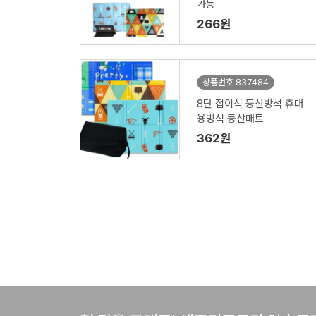
가능
266원
상품번호 837484
8단 접이식 등산방석 휴대
용방석 등산매트
362원