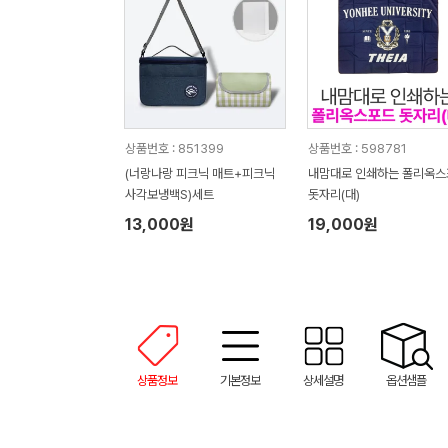
상품번호 : 851399
상품번호 : 598781
(너랑나랑 피크닉 매트+피크닉
내맘대로 인쇄하는 폴리옥스
사각보냉백S)세트
돗자리(대)
13,000원
19,000원
상품정보
기본정보
상세설명
옵션샘플