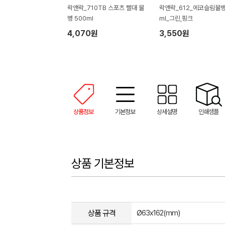
락앤락_710TB 스포츠 빨대 물
락앤락_612_에코슬림물병
병 500ml
ml_그린,핑크
4,070원
3,550원
상품정보
기본정보
상세설명
인쇄샘플
상품 기본정보
상품 규격
Ø63x162(mm)