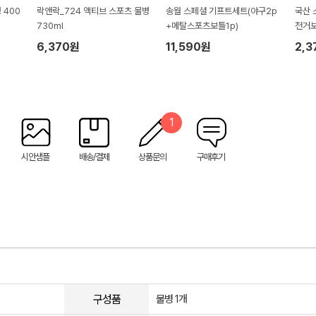
 400
락앤락_724 액티브 스포츠 물병
송월 스페셜 기프트세트(야구2p
국산 
730ml
+메탈스포츠보틀1p)
전거보
6,370원
11,590원
2,3
1
시안샘플
배송/결제
상품문의
구매후기
구성품
물병 1개