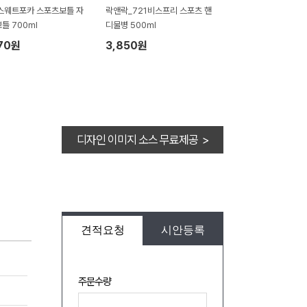
스웨트포카 스포츠보틀 자
락앤락_721비스프리 스포츠 핸
틀 700ml
디물병 500㎖
70원
3,850원
디자인 이미지 소스 무료제공 >
견적요청
시안등록
주문수량