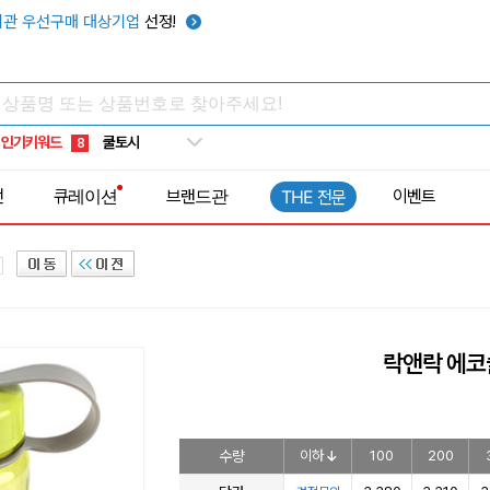
키캡
5
관 우선구매 대상기업
선정!
우산
6
텀블러
7
쿨토시
8
인기키워드
넥쿨러
9
타포린가방
10
전
큐레이션
브랜드관
이벤트
THE 전문
선풍기
1
락앤락 에코
수량
이하
100
200