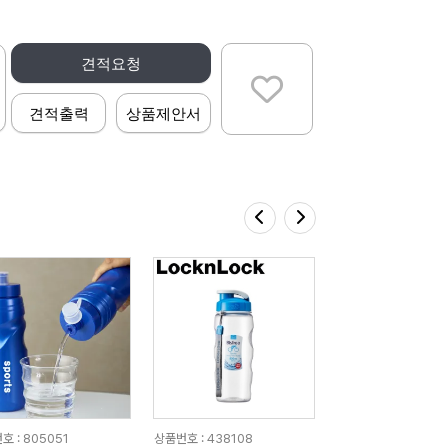
견적요청
견적출력
상품제안서
호 : 805051
상품번호 : 438108