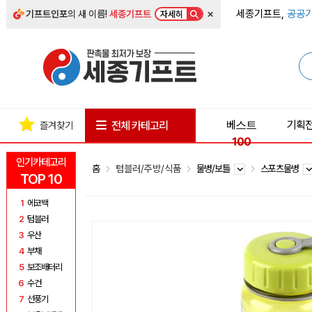
×
세종기프트,
공공기
기프트인포
의 새 이름!
세종기프트
자세히
베스트
기획
전체 카테고리
즐겨찾기
100
인기카테고리
홈
텀블러/주방/식품
물병/보틀
스포츠물병
TOP 10
1
에코백
2
텀블러
3
우산
4
부채
5
보조배터리
6
수건
7
선풍기