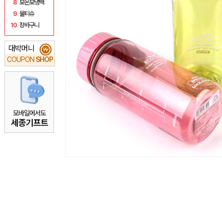
8
보온보냉백
9
물티슈
10
장바구니
대박머니
₩
COUPON
SHOP
모바일에서도
세종기프트