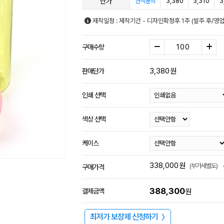
단가
3,380
3,310
3
견적문의
제작일정 : 제작기간 - 디자인확정후 1주 (발주 후/영
구매수량
3,380
원
판매단가
인쇄 선택
색상 선택
케이스
338,000
원
(부가세별도)
구매가격
388,300
결제금액
원
최저가 보장제 신청하기
〉