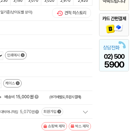
,230
3,150
3,070
3,020
2,970
2,920
약속드립니다
업일기준/난이도별 상이)
견적 히스토리
카드 간편결제
상담전화
02) 500
인쇄예시
5900
케이스
원
+
배송비
15,000
(부가세별도,주문시결제)
5,070
회원가입
대박머니적립
원
쇼핑백 제작
박스 제작