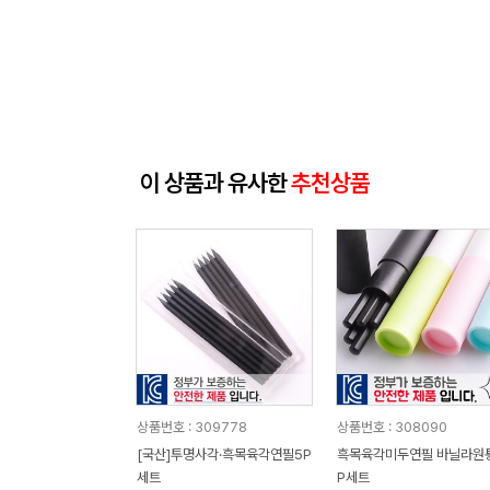
이 상품과 유사한
추천상품
상품번호 : 309778
상품번호 : 308090
[국산]투명사각·흑목육각연필5P
흑목육각미두연필 바닐라원
세트
P세트