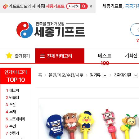
×
세종기프트,
공공기
기프트인포
의 새 이름!
세종기프트
자세히
베스트
기획전
전체 카테고리
즐겨찾기
100
인기카테고리
홈
볼펜/메모/수첩/사무
필기류
친환경연필
TOP 10
1
에코백
2
텀블러
3
우산
4
부채
5
보조배터리
6
수건
7
선풍기