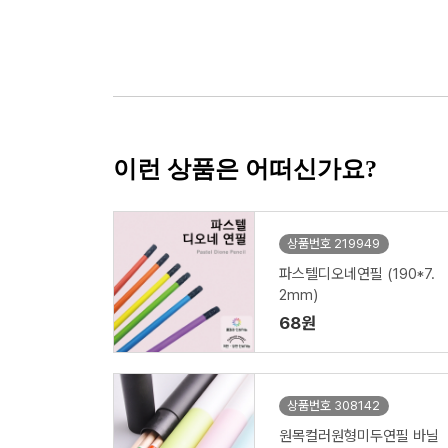
이런 상품은 어떠신가요?
상품번호 219949
파스텔디오네연필 (190*7.
2mm)
68원
상품번호 308142
원목컬러원형미두연필 바닐