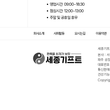
영업시간 09:00~18:30
점심시간 12:00~13:00
주말 및 공휴일 휴무
회사소개
사회활동
오시는길
이용약관
세종기프트
본사 : 
파주 공장
대표번호 :
통신판매신
건강기능식
Copyrig