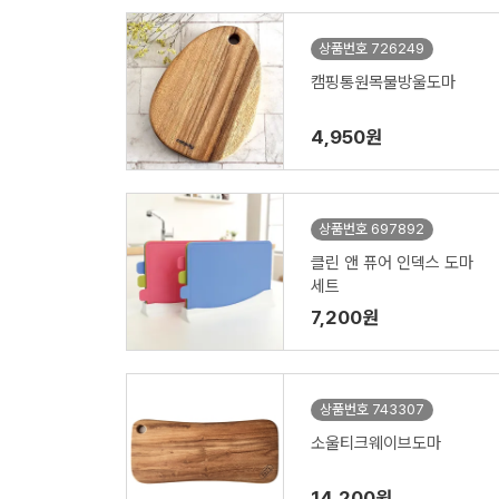
상품번호 726249
캠핑통원목물방울도마
4,950원
상품번호 697892
클린 앤 퓨어 인덱스 도마
세트
7,200원
상품번호 743307
소울티크웨이브도마
14,200원