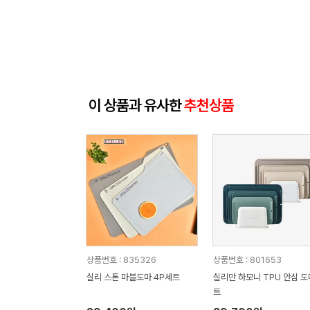
이 상품과 유사한
추천상품
상품번호 : 835326
상품번호 : 801653
실리 스톤 마블도마 4P세트
실리만 하모니 TPU 안심 
트