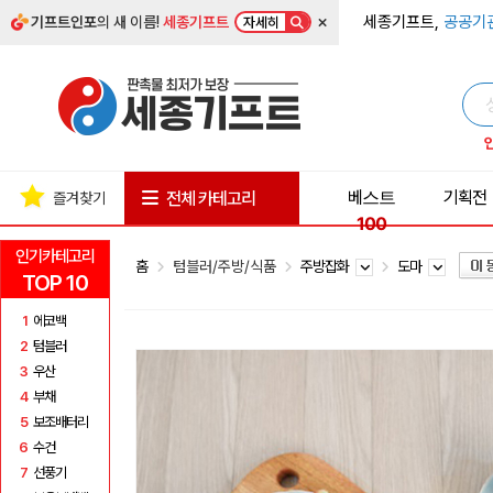
×
세종기프트,
공공기
기프트인포
의 새 이름!
세종기프트
자세히
베스트
기획전
전체 카테고리
즐겨찾기
100
인기카테고리
홈
텀블러/주방/식품
주방잡화
도마
TOP 10
1
에코백
2
텀블러
3
우산
4
부채
5
보조배터리
6
수건
7
선풍기