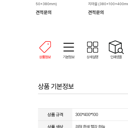
50x380mm)
지마을 (380x100x400m
견적문의
견적문의
상품정보
기본정보
상세설명
인쇄샘플
상품 기본정보
상품 규격
300*400*100
상품 색상
검정,흰색,빨강,하늘