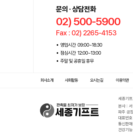
문의 · 상담전화
02) 500-5900
Fax : 02) 2265-4153
영업시간 09:00~18:30
점심시간 12:00~13:00
주말 및 공휴일 휴무
회사소개
사회활동
오시는길
이용약관
세종기프트
본사 : 
파주 공장
대표번호 :
통신판매신
건강기능식