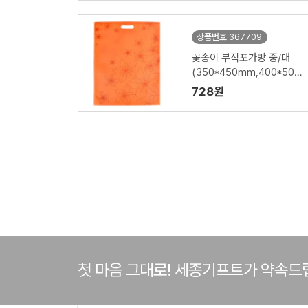
상품번호 367709
꽃송이 부직포가방 중/대
(350*450mm,400*500
mm)
728원
첫 마음 그대로! 세종기프트가 약속드