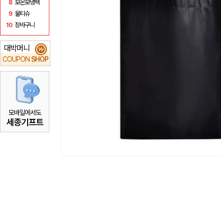
8
보온보냉백
9
물티슈
10
장바구니
대박머니
₩
COUPON
SHOP
모바일에서도
세종기프트