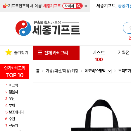
×
세종기프트,
공공기
기프트인포
의 새 이름!
세종기프트
자세히
베스트
기획전
전체 카테고리
즐겨찾기
100
인기카테고리
홈
가방/패션/미용/키링
에코백/쇼핑백
부직포
TOP 10
1
에코백
2
텀블러
3
우산
4
부채
5
보조배터리
6
수건
7
선풍기