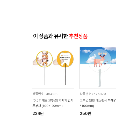
이 상품과 유사한
추천상품
상품번호 : 454289
상품번호 : 676870
[0.5T 패트 고투명] 꽈배기 긴자
고투명 원형 에스팬시 부채 (
루부채 (190*190mm)
*190mm)
224원
250원