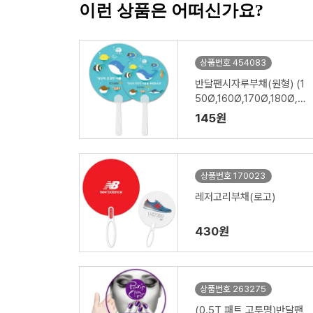
이런 상품은 어떠신가요?
상품번호 454083
반달팬시자루부채(원형) (1
50Ø,160Ø,170Ø,180Ø,1
90Ø)
145원
상품번호 170023
레저고리부채(로고)
430원
상품번호 263275
(0.5T 패트 고투명)반달팬