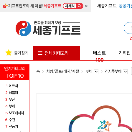
×
세종기프트,
공공기
기프트인포
의 새 이름!
세종기프트
자세히
베스트
기획전
전체 카테고리
즐겨찾기
100
인기카테고리
홈
차량/골프/레저/계절
부채
긴자루부채
TOP 10
1
에코백
2
텀블러
3
우산
4
부채
5
보조배터리
6
수건
7
선풍기