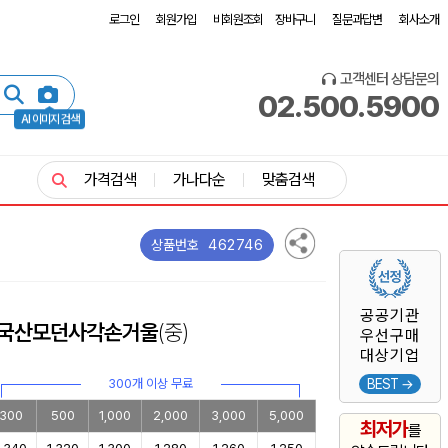
로그인
회원가입
비회원조회
장바구니
질문과답변
회사소개
고객센터 상담문의
02.500.5900
AI 이미지 검색
가격검색
가나다순
맞춤검색
462746
상품번호
공공기관
루 국산모던사각손거울
(중)
우선구매
대상기업
300개 이상 무료
BEST →
300
500
1,000
2,000
3,000
5,000
최저가
를