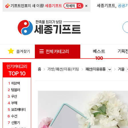
×
세종기프트,
공공기
기프트인포
의 새 이름!
세종기프트
자세히
베스트
기획
전체 카테고리
즐겨찾기
100
인기카테고리
홈
가방/패션/미용/키링
패션/미용용품
거울
TOP 10
1
에코백
2
텀블러
3
우산
4
부채
5
보조배터리
6
수건
7
선풍기