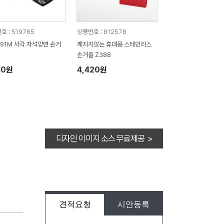
호 : 519765
상품번호 : 812578
491M 사각 자석양면 손거
깨지지않는 휴대용 스테인리스
손거울 Z388
30원
4,420원
디자인 이미지 소스 무료제공 >
견적요청
시안등록