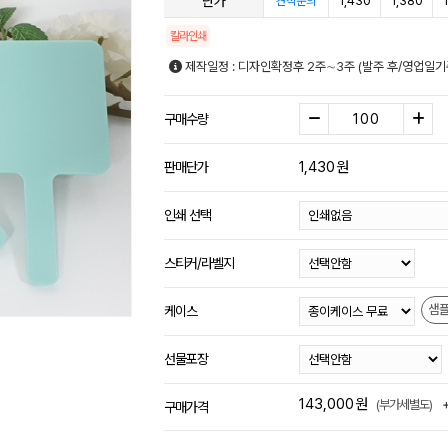
단가
1,430
1,380
견적문의
칼라인쇄
제작일정 : 디자인확정후 2주∼3주 (발주 후/영업일기
구매수량
1,430
원
판매단가
인쇄 선택
스티커/라벨지
샘
케이스
선물포장
143,000
원
(부가세별도)
구매가격