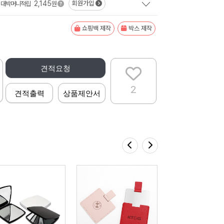
2,145
회원가입
대박머니적립
원
쇼핑백 제작
박스 제작
견적요청
2
견적출력
상품제안서