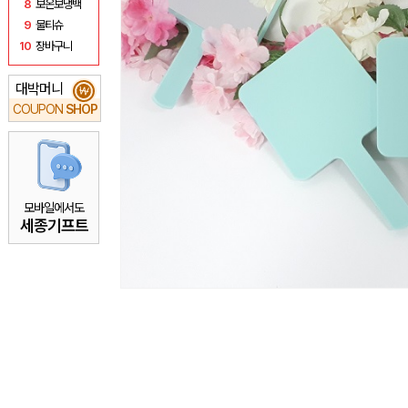
8
보온보냉백
9
물티슈
10
장바구니
대박머니
₩
COUPON
SHOP
모바일에서도
세종기프트