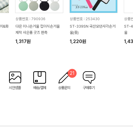
상품번호 : 790936
상품번호 : 253430
상품번
피치&화
다온 미니손거울 접이식손거울
ST-339SN 국산모던사각손거
ST-
제작 사은품 굿즈 판촉
울(중)
울
1,317원
1,220원
1,4
21
시안샘플
배송/결제
상품문의
구매후기