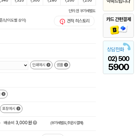
1,340
1,320
1,300
1,280
1,260
1,250
약속드립니다
단위: 원 부가세별도
카드 간편결제
준/난이도별 상이)
견적 히스토리
상담전화
02) 500
5900
인쇄예시
샘플
플
포장예시
원
+
배송비
3,000
(부가세별도,주문시결제)