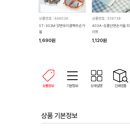
상품번호 : 449036
상품번호 : 518738
ST-303M 양면유리콤팩트손거
403A-심플단면손거울 
울
이트
1,690원
1,120원
상품정보
기본정보
상세설명
인쇄샘플
상품 기본정보