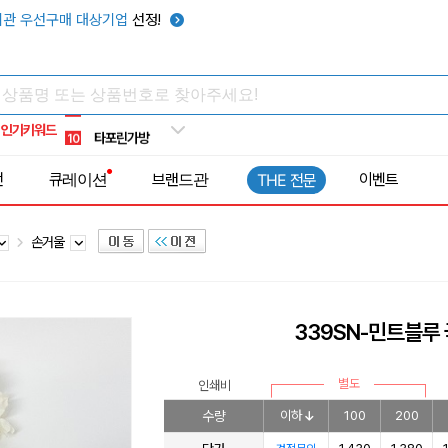
우산
6
관 우선구매 대상기업
선정!
텀블러
7
쿨토시
8
넥쿨러
9
인기키워드
타포린가방
10
선풍기
1
전
큐레이션
브랜드관
이벤트
THE 전문
손거울
339SN-민트블
별도
인쇄비
수량
이하
100
200