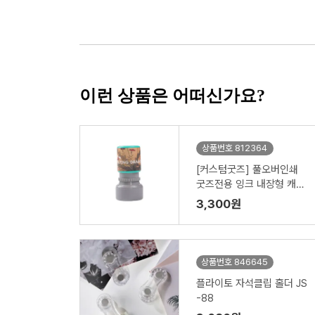
이런 상품은 어떠신가요?
상품번호 812364
[커스텀굿즈] 풀오버인쇄
굿즈전용 잉크 내장형 캐릭
터 스탬프 ZA568
3,300원
상품번호 846645
플라이토 자석클립 홀더 JS
-88