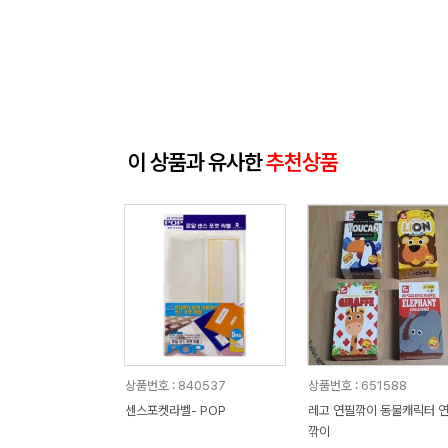
이 상품과 유사한
추천상품
상품번호 : 840537
상품번호 : 651588
센스포켓라벨- POP
레고 연필깎이 동물캐릭터 
깎이