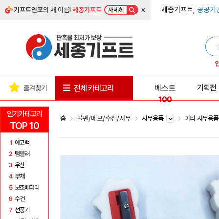
×
세종기프트,
공공기
기프트인포
의 새 이름!
세종기프트
자세히
베스트
기획전
전체 카테고리
즐겨찾기
100
인기카테고리
홈
볼펜/메모/수첩/사무
사무용품
기타 사무용
TOP 10
1
에코백
2
텀블러
3
우산
4
부채
5
보조배터리
6
수건
7
선풍기