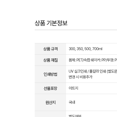
상품 기본정보
상품 규격
300, 350, 500, 700ml
상품 재질
몸체: PET/속캡 쉐이커: PP/뚜껑: P
UV 실크인쇄 / 풀칼라 인쇄 (별
인쇄방법
변경 시 비용추가
선물포장
아트지
원산지
국내
별도여부