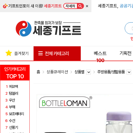
×
세종기프트,
공공기
기프트인포
의 새 이름!
세종기프트
자세히
베스트
기획전
전체 카테고리
즐겨찾기
100
인기카테고리
홈
상품큐레이션
상품별
주방용품/생활용품
TOP 10
1
에코백
2
텀블러
3
우산
4
부채
5
보조배터리
6
수건
7
선풍기