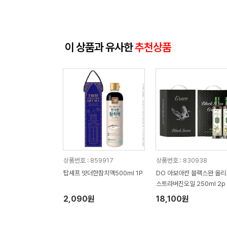
이 상품과 유사한
추천상품
상품번호 : 859917
상품번호 : 830938
탑셰프 맛더한참치액500ml 1P
DO 아보아칸 블랙스완 올
스트라버진오일 250ml 2p
물세트
2,090원
18,100원