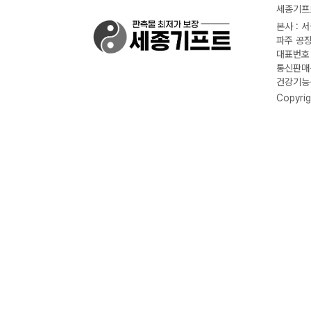
세종기프트
본사 : 
파주 공장
대표번호 :
통신판매신
건강기능식
Copyrig