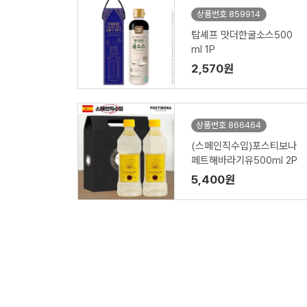
상품번호 859914
탑셰프 맛더한굴소스500
ml 1P
2,570원
상품번호 866464
(스페인직수입)포스티보나
페트해바라기유500ml 2P
5,400원