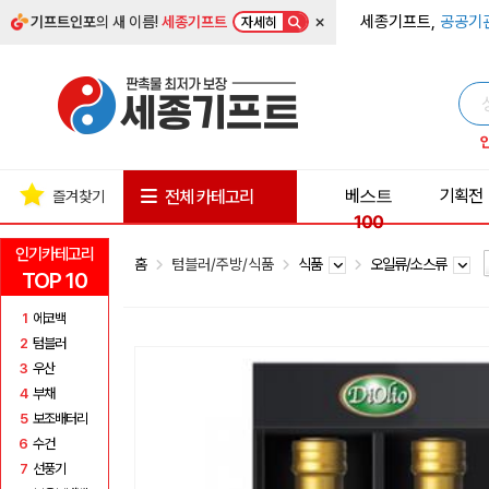
×
세종기프트,
공공기
기프트인포
의 새 이름!
세종기프트
자세히
베스트
기획전
전체 카테고리
즐겨찾기
100
인기카테고리
홈
텀블러/주방/식품
식품
오일류/소스류
TOP 10
1
에코백
2
텀블러
3
우산
4
부채
5
보조배터리
6
수건
7
선풍기