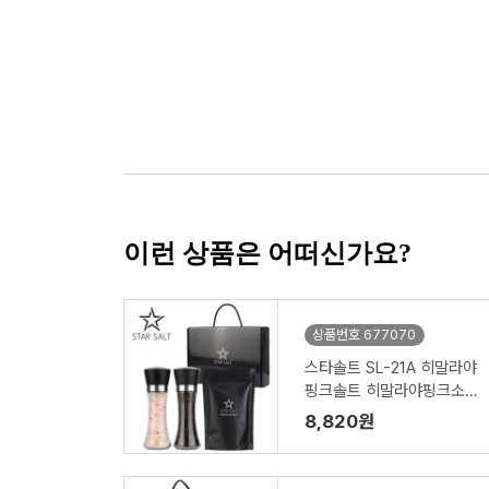
이런 상품은 어떠신가요?
상품번호 677070
스타솔트 SL-21A 히말라야
핑크솔트 히말라야핑크소금
블랙페퍼 통후추 그라인더
8,820원
리필소금 명절선물 기념품
답례품 근로자의날 창립기
념 실속 소금선물세트