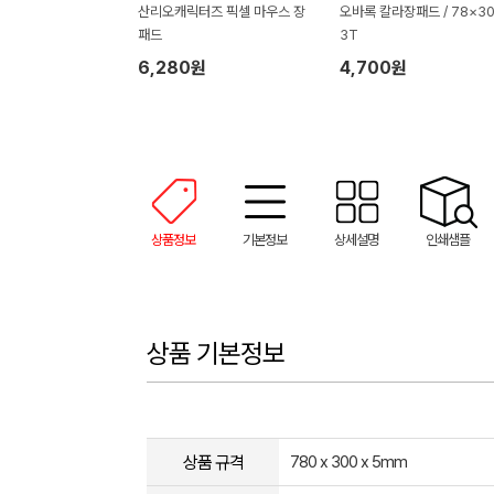
산리오캐릭터즈 픽셀 마우스 장
오바록 칼라장패드 / 78×3
패드
3T
6,280원
4,700원
상품정보
기본정보
상세설명
인쇄샘플
상품 기본정보
상품 규격
780 x 300 x 5mm