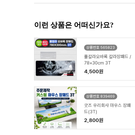
이런 상품은 어떠신가요?
상품번호 565823
풀칼라오바록 칼라장패드 /
78×30cm 3T
4,500원
상품번호 839469
굿즈 우리회사 마우스 장패
드(3T)
2,800원