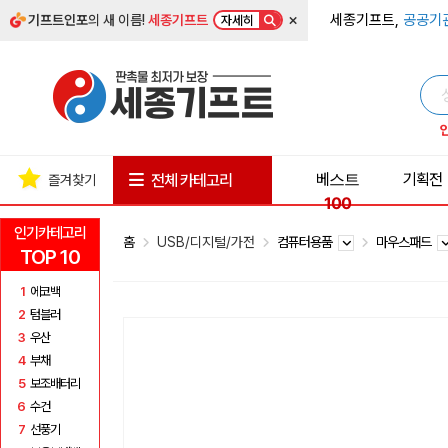
×
세종기프트,
공공기
기프트인포
의 새 이름!
세종기프트
자세히
베스트
기획전
전체 카테고리
즐겨찾기
100
인기카테고리
홈
USB/디지털/가전
컴퓨터용품
마우스패드
TOP 10
1
에코백
2
텀블러
3
우산
4
부채
5
보조배터리
6
수건
7
선풍기