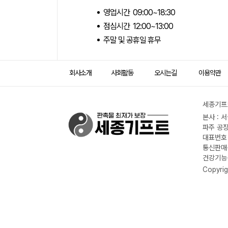
영업시간 09:00~18:30
점심시간 12:00~13:00
주말 및 공휴일 휴무
회사소개
사회활동
오시는길
이용약관
세종기프트
본사 : 
파주 공장
대표번호 :
통신판매신
건강기능식
Copyrig