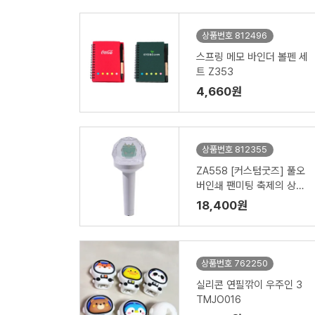
상품번호 812496
스프링 메모 바인더 볼펜 세
트 Z353
4,660원
상품번호 812355
ZA558 [커스텀굿즈] 풀오
버인쇄 팬미팅 축제의 상징
응원봉 (박스제작가능)
18,400원
상품번호 762250
실리콘 연필깎이 우주인 3
TMJO016