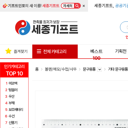
×
세종기프트,
공공기
기프트인포
의 새 이름!
세종기프트
자세히
베스트
기획전
전체 카테고리
즐겨찾기
100
인기카테고리
홈
볼펜/메모/수첩/사무
문구용품
기타 문구용
TOP 10
1
에코백
2
텀블러
3
우산
4
부채
5
보조배터리
6
수건
7
선풍기