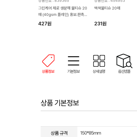
상품번호 : 839365
상품번호 : 454953
그린케어 제로 생분해 물티슈 20
백색물티슈 20매
매 (40gsm 플레인) 홍보.판촉
용 물티슈
427원
231원
상품정보
기본정보
상세설명
옵션샘플
상품 기본정보
상품 규격
150*85mm