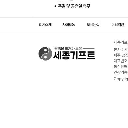
주말 및 공휴일 휴무
회사소개
사회활동
오시는길
이용약관
세종기프트
본사 : 
파주 공장
대표번호 :
통신판매신
건강기능식
Copyrig