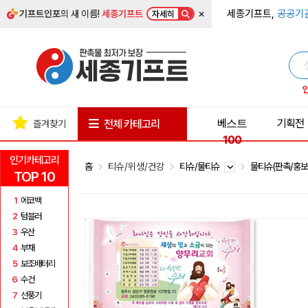
×
세종기프트,
공공기
기프트인포
의 새 이름!
세종기프트
자세히
베스트
기획전
전체 카테고리
즐겨찾기
100
인기카테고리
홈
티슈/위생/건강
티슈/물티슈
물티슈(판촉/홍보
TOP 10
1
에코백
2
텀블러
3
우산
4
부채
5
보조배터리
6
수건
7
선풍기