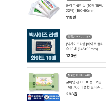
화이트 물티슈 (10매/15매/
20매) (150*90mm)
119원
상품번호 429257
[빅사이즈라벨]화이트 물티
슈 10매 (145*90mm)
120원
상품번호 848248
로띠앙 센시티브 플러셔블
그린 70g 라벨형 물티슈 (1
5/20매)
293원