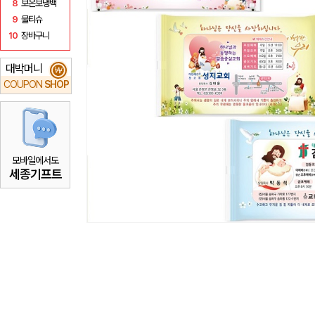
8
보온보냉백
9
물티슈
10
장바구니
대박머니
₩
COUPON
SHOP
모바일에서도
세종기프트