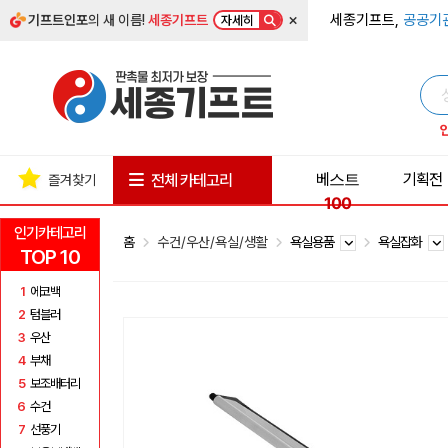
×
세종기프트,
공공기
기프트인포
의 새 이름!
세종기프트
자세히
베스트
기획전
전체 카테고리
즐겨찾기
100
인기카테고리
홈
수건/우산/욕실/생활
욕실용품
욕실잡화
TOP 10
1
에코백
2
텀블러
3
우산
4
부채
5
보조배터리
6
수건
7
선풍기