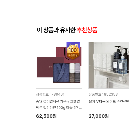
이 상품과 유사한
추천상품
상품번호 : 789461
상품번호 : 852353
송월 컬러컬렉션 가운 + 호텔컬
올지 무타공 와이드 수건선
렉션 필라라인 190g 타올 5P 세
트
62,500원
27,000원