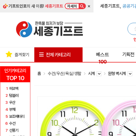
×
세종기프트,
공공기
기프트인포
의 새 이름!
세종기프트
자세히
베스트
기획전
전체 카테고리
즐겨찾기
100
인기카테고리
홈
수건/우산/욕실/생활
시계
원형 벽시계
TOP 10
1
에코백
2
텀블러
3
우산
4
부채
5
보조배터리
6
수건
7
선풍기