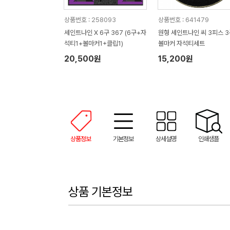
상품번호 : 258093
상품번호 : 641479
세인트나인 X 6구 367 (6구+자
원형 세인트나인 씨 3피스 3
석티1+볼마커1+클립1)
볼마커 자석티세트
20,500원
15,200원
상품정보
기본정보
상세설명
인쇄샘플
상품 기본정보