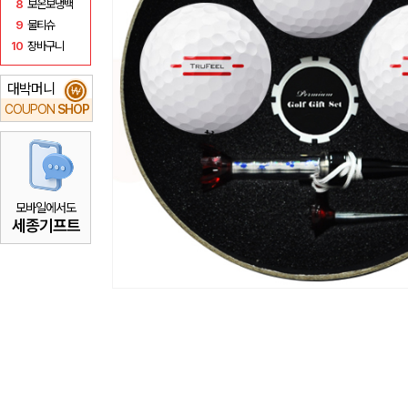
8
보온보냉백
9
물티슈
10
장바구니
대박머니
₩
COUPON
SHOP
모바일에서도
세종기프트