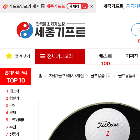
×
세종기프트,
공공기
기프트인포
의 새 이름!
세종기프트
자세히
베스트
기획전
전체 카테고리
즐겨찾기
100
인기카테고리
홈
차량/골프/레저/계절
골프용품
골프용품세
TOP 10
1
에코백
2
텀블러
3
우산
4
부채
5
보조배터리
6
수건
7
선풍기