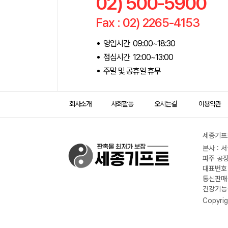
02) 500-5900
Fax : 02) 2265-4153
영업시간 09:00~18:30
점심시간 12:00~13:00
주말 및 공휴일 휴무
회사소개
사회활동
오시는길
이용약관
세종기프트
본사 : 
파주 공장
대표번호 :
통신판매신
건강기능식
Copyrig