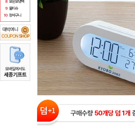
8
보온보냉백
9
물티슈
10
장바구니
대박머니
₩
COUPON
SHOP
모바일에서도
세종기프트
구매수량
50개당 덤 1개