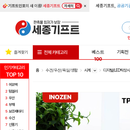
×
세종기프트,
공공기
기프트인포
의 새 이름!
세종기프트
자세히
베스트
기획전
전체 카테고리
즐겨찾기
100
인기카테고리
홈
수건/우산/욕실/생활
시계
디지털/LED탁상
TOP 10
1
에코백
2
텀블러
3
우산
4
부채
5
보조배터리
6
수건
7
선풍기