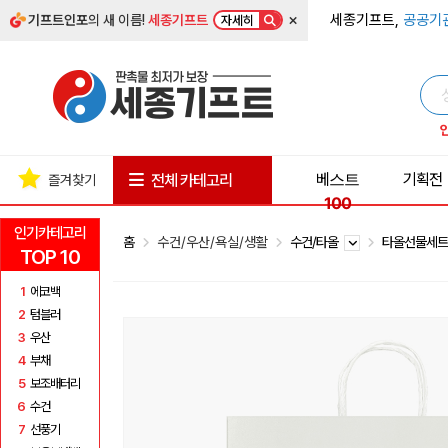
×
세종기프트,
공공기
기프트인포
의 새 이름!
세종기프트
자세히
베스트
기획전
전체 카테고리
즐겨찾기
100
인기카테고리
홈
수건/우산/욕실/생활
수건/타올
타올선물세
TOP 10
1
에코백
2
텀블러
3
우산
4
부채
5
보조배터리
6
수건
7
선풍기