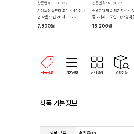
상품번호 : 646607
상품번호 : 860677
기라로쉬 울트라 코마 사40수 세
송월타월 베일 패키지 감사 
면 타올 수건 2P 세트 170g
품 2매세트(포인트)(쇼핑백 
정)
7,500원
13,200원
상품정보
기본정보
상세설명
인쇄샘플
상품 기본정보
상품 규격
40*80cm