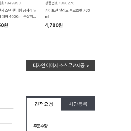
호 : 849853
상품번호 : 860276
지 스텐 핸디형 정사각 밀
케어프린 샐러드 후르츠팟 760
잡이케
ml
포함
50원
4,780원
디자인 이미지 소스 무료제공 >
견적요청
시안등록
주문수량