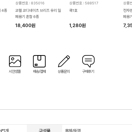
상품번호 : 835016
상품번호 : 588517
상품번
 4종
코렐 코디네이츠 브리즈 유리 밀
쿡1호
전자렌
폐용기 혼합 6종
폐용기 대형 4000ml 손
이스
18,400원
1,280원
7,3
시안샘플
배송/결제
상품문의
구매후기
구성품
l*1개
몸체/뚜껑