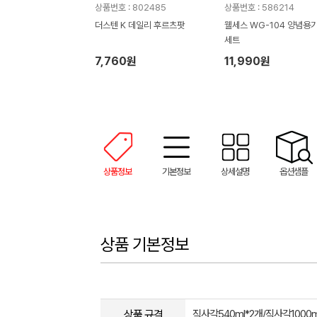
상품번호 : 802485
상품번호 : 586214
더스텐 K 데일리 후르츠팟
웰세스 WG-104 양념용기
세트
7,760원
11,990원
상품정보
기본정보
상세설명
옵션샘플
상품 기본정보
상품 규격
직사각540ml*2개/직사각1000m