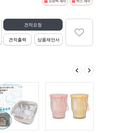
쇼핑백 제작
박스 제작
견적요청
견적출력
상품제안서