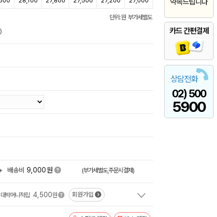
600
28,100
27,800
27,500
27,200
27,000
약속드립니다
단위: 원 부가세별도
카드 간편결제
)
상담전화
02) 500
5900
원
+
배송비
9,000
(부가세별도,주문시결제)
4,500
회원가입
대박머니적립
원