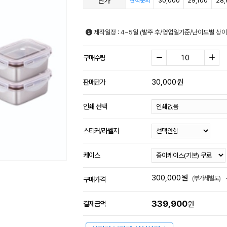
단가
30,000
29,100
28,
견적문의
제작일정 : 4~5일 (발주 후/영업일기준/난이도별 상이
구매수량
30,000
원
판매단가
인쇄 선택
스티커/라벨지
케이스
300,000
원
(부가세별도)
구매가격
339,900
결제금액
원