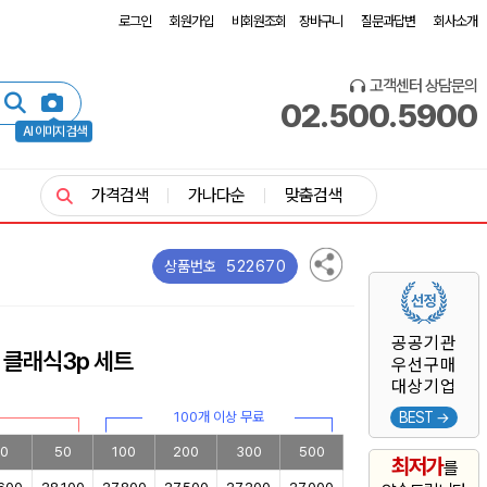
로그인
회원가입
비회원조회
장바구니
질문과답변
회사소개
고객센터 상담문의
02.500.5900
AI 이미지 검색
가격검색
가나다순
맞춤검색
522670
상품번호
공공기관
 클래식3p 세트
우선구매
대상기업
100개 이상 무료
BEST →
0
50
100
200
300
500
최저가
를