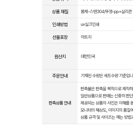
상품 재질
몸체-스텐304/뚜껑-pp+실리콘
인쇄방법
uv실크인쇄
선물포장
아트지
원산지
대한민국
주문안내
기재된 수량은 세트수량 기준입니
판촉물은 판촉을 목적으로 제작하
일반상품으로 판매는 신중히 판단
판촉상품 안내
제공되는 상품의 사진은 이해를 
모니터의 해상도, 이미지의 품질에
상품 규격 및 사이즈는 재는 방법