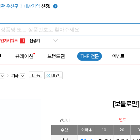
관 우선구매 대상기업
선정!
타포린가방
10
선풍기
1
인기키워드
부채
2
썬캡
3
전
큐레이션
브랜드관
이벤트
THE 전문
보온보냉백
4
키캡
5
기타
우산
6
텀블러
7
쿨토시
8
[보틀로만]
넥쿨러
9
타포린가방
10
별도
인쇄비
선풍기
1
수량
이하
10
20
3