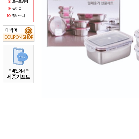
8
보온보냉백
9
물티슈
10
장바구니
대박머니
₩
COUPON
SHOP
모바일에서도
세종기프트