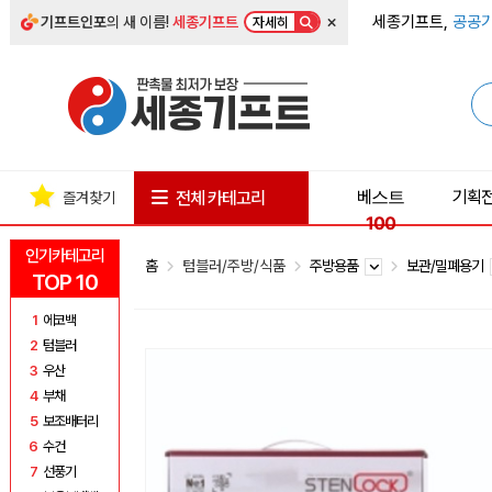
×
세종기프트,
공공기
기프트인포
의 새 이름!
세종기프트
자세히
베스트
기획
전체 카테고리
즐겨찾기
100
인기카테고리
홈
텀블러/주방/식품
주방용품
보관/밀폐용기
TOP 10
1
에코백
2
텀블러
3
우산
4
부채
5
보조배터리
6
수건
7
선풍기