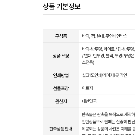
상품 기본정보
구성품
바디, 캡, 빨대, 무인쇄인박스
바디-반투명, 화이트 / 캡-반투명
상품 색상
/ 빨대-반투명, 블랙, 투명(투명은
스전용)
인쇄방법
실크1도인쇄/레이저1곳 각인
선물포장
아트지
원산지
대한민국
판촉물은 판촉을 목적으로 제작하
일반상품으로 판매는 신중히 판단
판촉상품 안내
제공되는 상품의 사진은 이해를 