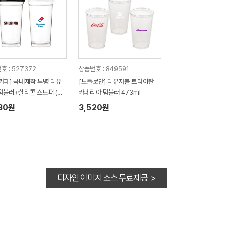
호 : 527372
상품번호 : 849591
카페] 국내제작 투명 리유
[보틀로만] 리유저블 트라이탄
텀블러+실리콘 스토퍼 (에
카페리아 텀블러 473ml
530ml
30원
3,520원
디자인 이미지 소스 무료제공 >