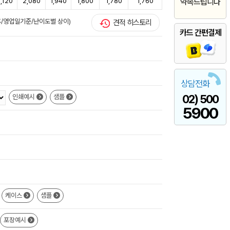
,120
2,080
1,940
1,800
1,780
1,760
약속드립니다
 후/영업일기준/난이도별 상이)
견적 히스토리
카드 간편결제
상담전화
02) 500
인쇄예시
샘플
5900
케이스
샘플
포장예시