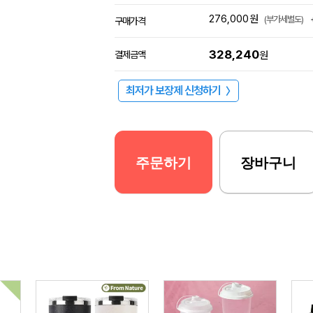
276,000
원
(부가세별도)
구매가격
328,240
결제금액
원
최저가 보장제 신청하기
〉
주문하기
장바구니