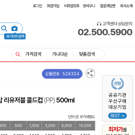
로그인
회원가입
비회원조회
장바구니
질문과답변
회사소개
고객센터 상담문의
02.500.5900
AI 이미지 검색
가격검색
가나다순
맞춤검색
524334
상품번호
공공기관
탑 리유저블 콜드컵
(PP)
500ml
우선구매
대상기업
BEST →
단위: 원 부가세별도
300
500
1,000
3,000
5,000
10,000
최저가
를