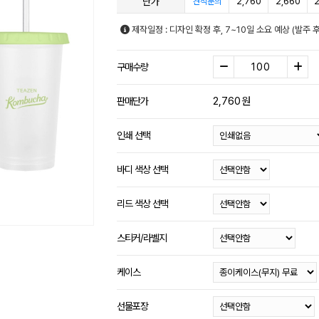
단가
2,760
2,660
2
견적문의
제작일정 : 디자인 확정 후, 7~10일 소요 예상 (발주
구매수량
2,760
원
판매단가
인쇄 선택
바디 색상 선택
리드 색상 선택
스티커/라벨지
케이스
선물포장