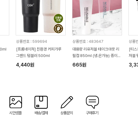
상품번호 : 599694
상품번호 : 483647
상품번
0ml
[프롬네이쳐] 친환경 커피가루
대용량 리유저블 테이크아웃 리
[티스
그랜드 텀블러 500ml
필컵 850ml (냉.온가능) 종이컵,
저블 
1회용품 대용
코젠) 
4,440원
665원
3,3
시안샘플
배송/결제
상품문의
구매후기