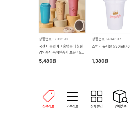
상품번호 : 783593
상품번호 : 404687
국산 더블월머그 숨텀블러 친환
스벅 리유저블 530ml/70
경인증서 녹색인증서 보유 450
ml
5,480원
1,380원
상품정보
기본정보
상세설명
인쇄샘플