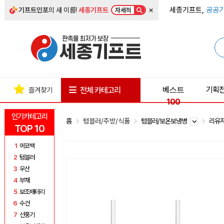
×
세종기프트,
공공기
기프트인포
의 새 이름!
세종기프트
자세히
베스트
기획
전체 카테고리
즐겨찾기
100
인기카테고리
홈
텀블러/주방/식품
텀블러/보온보냉병
리유
TOP 10
1
에코백
2
텀블러
3
우산
4
부채
5
보조배터리
6
수건
7
선풍기