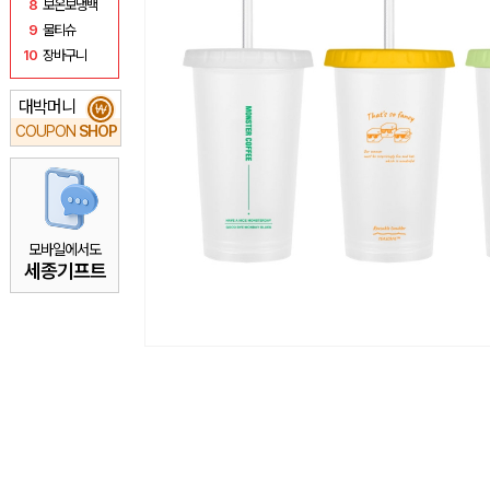
8
보온보냉백
9
물티슈
10
장바구니
대박머니
₩
COUPON
SHOP
모바일에서도
세종기프트