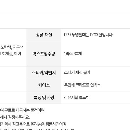
상품 재질
PP / 투명빨대는 PC재질입니다.
, 노란색, 연두색
박스포장수량
 PC재질, 아이
1박스 30개
스티커/라벨지
스티커 제작 불가
케이스
무인쇄 크라프트 인박스
특징 및 사양
리유저블 콜드컵
여 무료로 제공하는 물건이며
해서 결정해주세요.
돕기위해 참고용으로 올려놓은 샘플사진이며