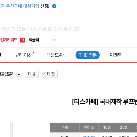
키캡
5
관 우선구매 대상기업
선정!
우산
6
텀블러
7
쿨토시
8
인기키워드
넥쿨러
9
타포린가방
10
전
큐레이션
브랜드관
이벤트
THE 전문
선풍기
1
저블텀블러
[티스카페] 국내제작 루프
수량
이하
100
200