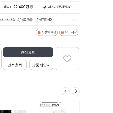
원
+
배송비
22,400
(부가세별도,주문시결제)
4,140
회원가입
대박머니적립
원
쇼핑백 제작
박스 제작
견적요청
견적출력
상품제안서