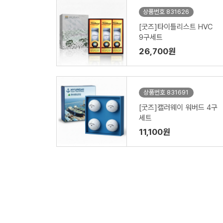
상품번호 831626
[굿즈]타이틀리스트 HVC
9구세트
26,700원
상품번호 831691
[굿즈]캘러웨이 워버드 4구
세트
11,100원