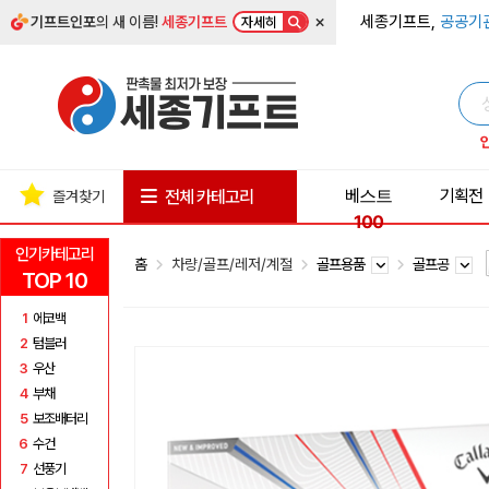
×
세종기프트,
공공기
기프트인포
의 새 이름!
세종기프트
자세히
베스트
기획전
전체 카테고리
즐겨찾기
100
인기카테고리
홈
차량/골프/레저/계절
골프용품
골프공
TOP 10
1
에코백
2
텀블러
3
우산
4
부채
5
보조배터리
6
수건
7
선풍기