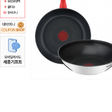
8
보온보냉백
9
물티슈
10
장바구니
대박머니
₩
COUPON
SHOP
모바일에서도
세종기프트