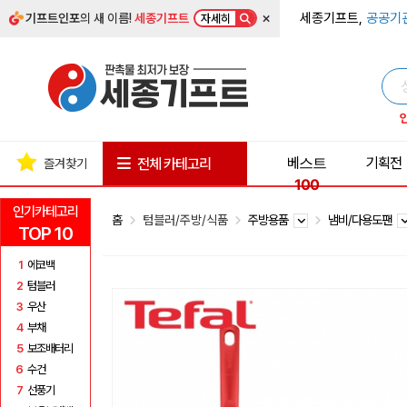
×
세종기프트,
공공기
기프트인포
의 새 이름!
세종기프트
자세히
베스트
기획전
전체 카테고리
즐겨찾기
100
인기카테고리
홈
텀블러/주방/식품
주방용품
냄비/다용도팬
TOP 10
1
에코백
2
텀블러
3
우산
4
부채
5
보조배터리
6
수건
7
선풍기