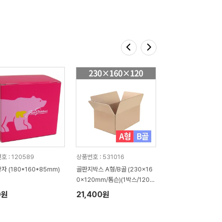
호 : 120589
상품번호 : 531016
자 (180*160*85mm)
골판지박스 A형/B골 (230x16
0x120mm/톰슨)(1박스/120
장)
0원
21,400원