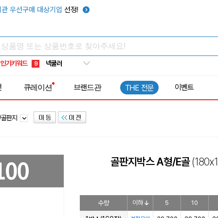
키캡
5
관 우선구매 대상기업
선정!
우산
6
텀블러
7
쿨토시
8
인기키워드
넥쿨러
9
타포린가방
10
전
큐레이션
브랜드관
이벤트
THE 전문
선풍기
1
/골판지
골판지박스 A형/E골
(180
수량
이하
5
10