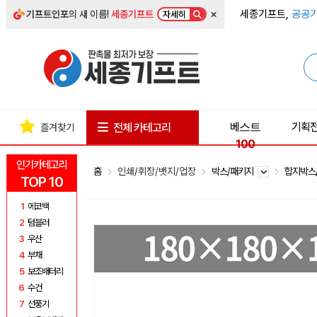
×
세종기프트,
공공기
기프트인포
의 새 이름!
세종기프트
자세히
베스트
기획
전체 카테고리
즐겨찾기
100
인기카테고리
홈
인쇄/휘장/뱃지/업장
박스/패키지
합지박스
TOP 10
1
에코백
2
텀블러
3
우산
4
부채
5
보조배터리
6
수건
7
선풍기