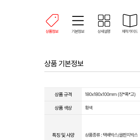
상품정보
기본정보
상세설명
제작가이드
상품 기본정보
상품 규격
180x180x100mm (장*폭*고)
상품 색상
황색
특징 및 사양
상품종류 : 택배박스/골판지박스