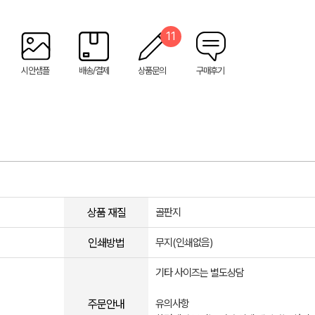
11
시안샘플
배송/결제
상품문의
구매후기
상품 재질
골판지
인쇄방법
무지(인쇄없음)
기타 사이즈는 별도상담
주문안내
유의사항