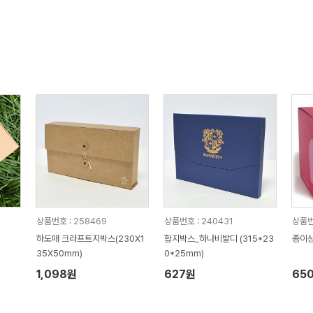
상품번호 : 258469
상품번호 : 240431
상품번
하도매 크라프트지박스(230X1
합지박스_하나비발디 (315*23
종이상
35X50mm)
0*25mm)
1,098원
627원
65