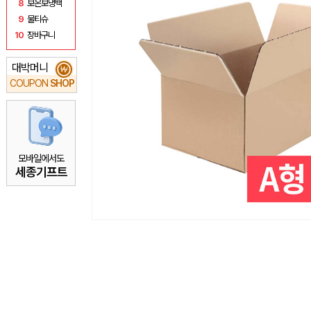
8
보온보냉백
9
물티슈
10
장바구니
대박머니
₩
COUPON
SHOP
모바일에서도
세종기프트