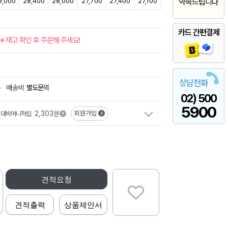
9,000
28,400
28,000
27,700
27,400
27,100
약속드립니다
카드 간편결제
※ 재고 확인 후 주문해 주세요!
상담전화
+
배송비
별도문의
02) 500
5900
2,303
회원가입
대박머니적립
원
견적요청
견적출력
상품제안서