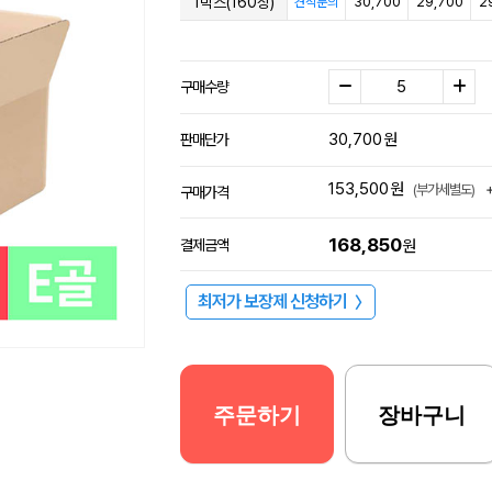
1박스(160장)
30,700
29,700
2
견적문의
구매수량
30,700
원
판매단가
153,500
원
(부가세별도)
구매가격
168,850
결제금액
원
최저가 보장제 신청하기
〉
주문하기
장바구니