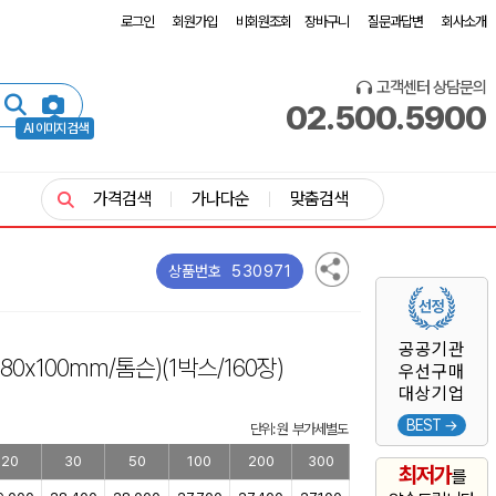
로그인
회원가입
비회원조회
장바구니
질문과답변
회사소개
고객센터 상담문의
02.500.5900
AI 이미지 검색
가격검색
가나다순
맞춤검색
530971
상품번호
공공기관
x180x100mm/톰슨)
(1박스/160장)
우선구매
대상기업
BEST →
단위: 원 부가세별도
20
30
50
100
200
300
최저가
를