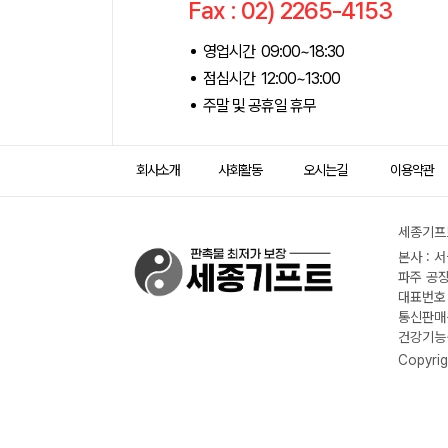
Fax : 02) 2265-4153
영업시간 09:00~18:30
점심시간 12:00~13:00
주말 및 공휴일 휴무
회사소개
사회활동
오시는길
이용약관
세종기프트
본사 : 
파주 공장
대표번호 :
통신판매신
건강기능식
Copyrig