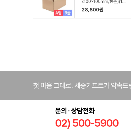
x100x100mm/톰슨)(1박
스/260장)
28,800원
첫 마음 그대로! 세종기프트가 약속드
문의 · 상담전화
02) 500-5900