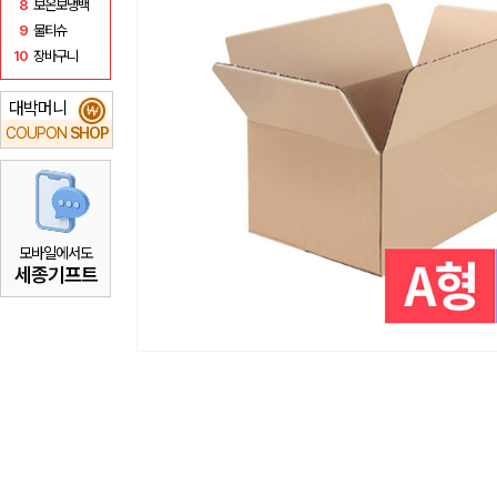
8
보온보냉백
9
물티슈
10
장바구니
대박머니
₩
COUPON
SHOP
모바일에서도
세종기프트