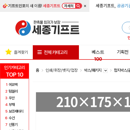
×
세종기프트,
공공기
기프트인포
의 새 이름!
세종기프트
자세히
베스트
기획전
전체 카테고리
즐겨찾기
100
인기카테고리
홈
인쇄/휘장/뱃지/업장
박스/패키지
합지박스/
TOP 10
1
에코백
2
텀블러
3
우산
4
부채
5
보조배터리
6
수건
7
선풍기