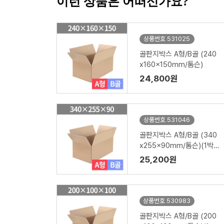
이런 상품은 어떠신가요?
상품번호 531025
골판지박스 A형/B골 (240
x160x150mm/톰슨)
24,800원
상품번호 531046
골판지박스 A형/B골 (340
x255x90mm/톰슨)(1박
스/70장)
25,200원
상품번호 530983
골판지박스 A형/B골 (200