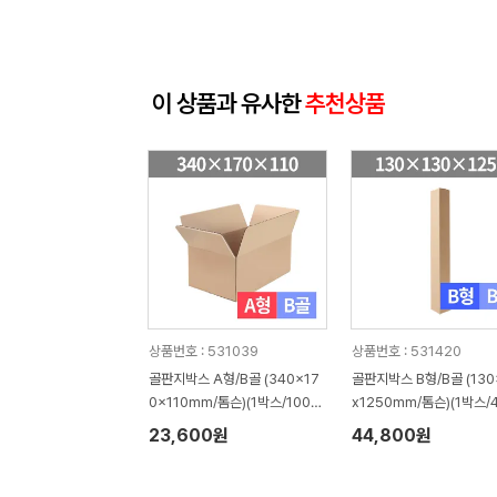
이 상품과 유사한
추천상품
상품번호 : 531039
상품번호 : 531420
골판지박스 A형/B골 (340x17
골판지박스 B형/B골 (130
0x110mm/톰슨)(1박스/100
x1250mm/톰슨)(1박스/
장)
23,600원
44,800원