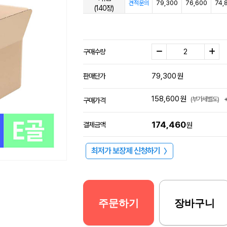
79,300
76,600
74,
견적문의
(140장)
구매수량
79,300
원
판매단가
158,600
원
(부가세별도)
구매가격
174,460
결제금액
원
최저가 보장제 신청하기
〉
주문하기
장바구니