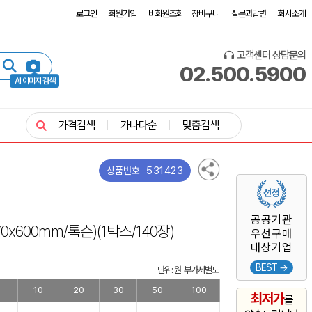
로그인
회원가입
비회원조회
장바구니
질문과답변
회사소개
고객센터 상담문의
02.500.5900
AI 이미지 검색
가격검색
가나다순
맞춤검색
531423
상품번호
공공기관
70x600mm/톰슨)
(1박스/140장)
우선구매
대상기업
BEST →
단위: 원 부가세별도
5
10
20
30
50
100
최저가
를