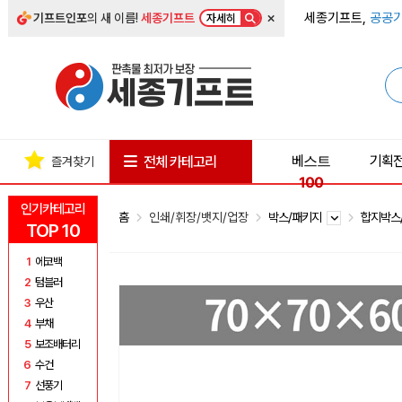
×
세종기프트,
공공기
기프트인포
의 새 이름!
세종기프트
자세히
베스트
기획
전체 카테고리
즐겨찾기
100
인기카테고리
홈
인쇄/휘장/뱃지/업장
박스/패키지
합지박스
TOP 10
1
에코백
2
텀블러
3
우산
4
부채
5
보조배터리
6
수건
7
선풍기