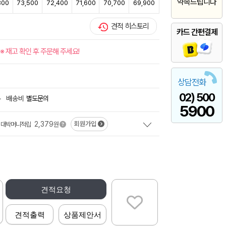
약속드립니다
800
73,500
72,400
71,600
70,700
69,900
견적 히스토리
카드 간편결제
※ 재고 확인 후 주문해 주세요!
상담전화
02) 500
+
배송비
별도문의
5900
2,379
회원가입
대박머니적립
원
견적요청
견적출력
상품제안서