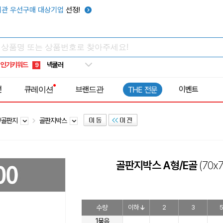
키캡
5
관 우선구매 대상기업
선정!
우산
6
텀블러
7
쿨토시
8
인기키워드
넥쿨러
9
타포린가방
10
전
큐레이션
브랜드관
이벤트
THE 전문
선풍기
1
/골판지
골판지박스
골판지박스 A형/E골
(70x
수량
이하
2
3
1묶음