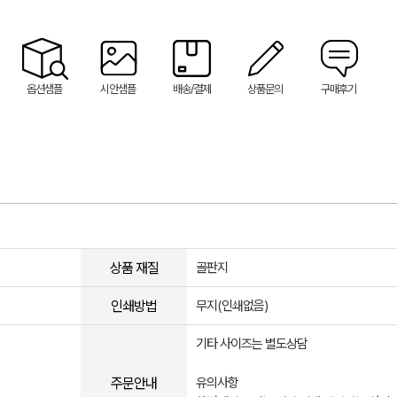
옵션샘플
시안샘플
배송/결제
상품문의
구매후기
상품 재질
골판지
인쇄방법
무지(인쇄없음)
기타 사이즈는 별도상담
주문안내
유의사항