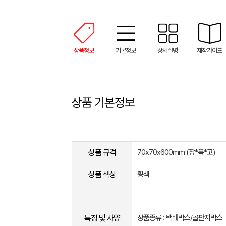
상품정보
기본정보
상세설명
제작가이드
상품 기본정보
상품 규격
70x70x600mm (장*폭*고)
상품 색상
황색
특징 및 사양
상품종류 : 택배박스/골판지박스