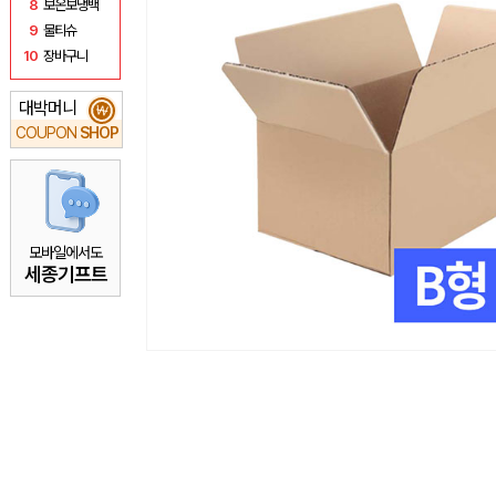
8
보온보냉백
9
물티슈
10
장바구니
대박머니
₩
COUPON
SHOP
모바일에서도
세종기프트