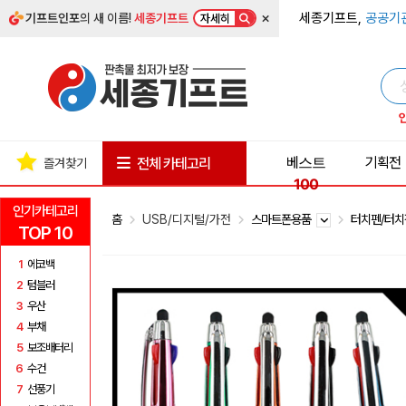
×
세종기프트,
공공기
기프트인포
의 새 이름!
세종기프트
자세히
베스트
기획전
전체 카테고리
즐겨찾기
100
인기카테고리
홈
USB/디지털/가전
스마트폰용품
터치펜/터
TOP 10
1
에코백
2
텀블러
3
우산
4
부채
5
보조배터리
6
수건
7
선풍기