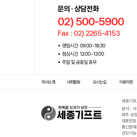
문의 · 상담전화
02) 500-5900
Fax : 02) 2265-4153
영업시간 09:00~18:30
점심시간 12:00~13:00
주말 및 공휴일 휴무
회사소개
사회활동
오시는길
이용약관
세종기프트
본사 : 
파주 공장
대표번호 :
통신판매신
건강기능식