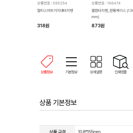
상품번호 : 595254
상품번호 : 166474
멀티스마트거치대터치펜
웰컴터치펜_원통케이스 (13
mm)
318원
873원
상품정보
기본정보
상세설명
인쇄샘플
상품 기본정보
상품 규격
10.8*155mm