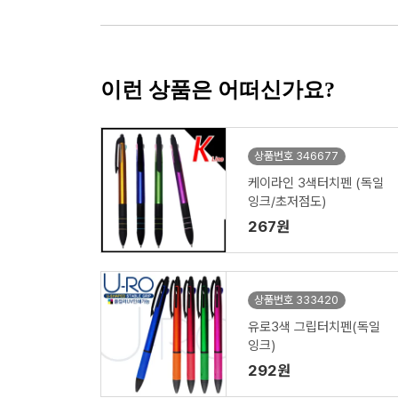
이런 상품은 어떠신가요?
상품번호 346677
케이라인 3색터치펜 (독일
잉크/초저점도)
267원
상품번호 333420
유로3색 그립터치펜(독일
잉크)
292원