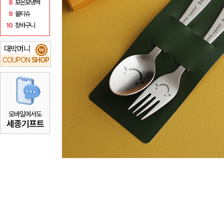
8
보온보냉백
9
물티슈
10
장바구니
대박머니
₩
COUPON
SHOP
모바일에서도
세종기프트