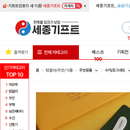
×
세종기프트,
공공기
기프트인포
의 새 이름!
세종기프트
자세히
베스트
기획전
전체 카테고리
즐겨찾기
100
인기카테고리
홈
텀블러/주방/식품
주방용품
수저/포크세트
TOP 10
1
에코백
2
텀블러
3
우산
4
부채
5
보조배터리
6
수건
7
선풍기