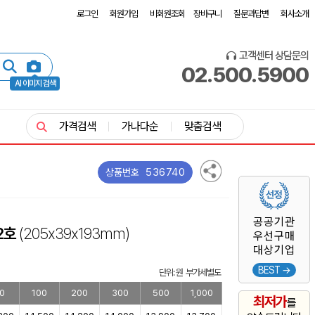
로그인
회원가입
비회원조회
장바구니
질문과답변
회사소개
고객센터 상담문의
02.500.5900
AI 이미지 검색
가격검색
가나다순
맞춤검색
536740
상품번호
공공기관
2호
(205x39x193mm)
우선구매
대상기업
BEST →
단위: 원 부가세별도
0
100
200
300
500
1,000
최저가
를