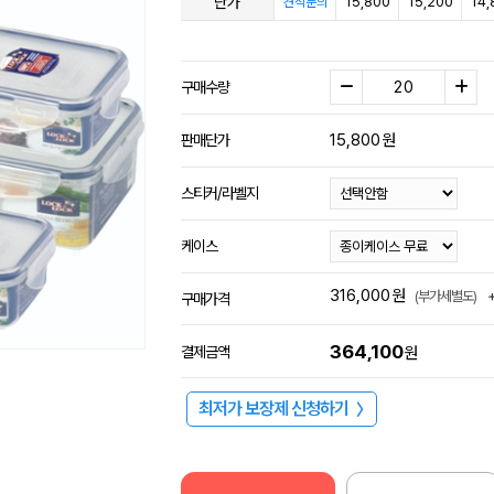
단가
15,800
15,200
14,
견적문의
구매수량
15,800
원
판매단가
스티커/라벨지
케이스
316,000
원
(부가세별도)
구매가격
364,100
결제금액
원
최저가 보장제 신청하기
〉