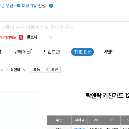
키캡
5
관 우선구매 대상기업
선정!
우산
6
텀블러
7
쿨토시
8
인기키워드
넥쿨러
9
타포린가방
10
전
큐레이션
브랜드관
이벤트
THE 전문
선풍기
1
락앤락
락앤락 키친가드 1
수량
이하
20
30
5