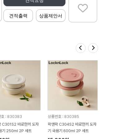
견적요청
견적출력
상품제안서
호 : 830383
상품번호 : 830385
 C301S2 바로한끼 도자
락앤락 C304S2 바로한끼 도자
용기 250ml 2P 세트
기 국용기 600ml 2P 세트