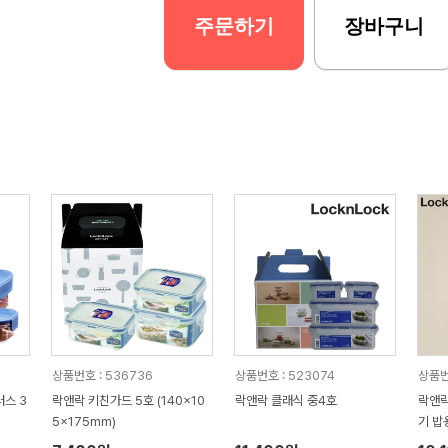
주문하기
장바구니
상품번호 : 536736
상품번호 : 523074
상품번
러스 3
락앤락 키친가드 5호 (140x10
락앤락 클래식 중4호
락앤락
5x175mm)
기 밥