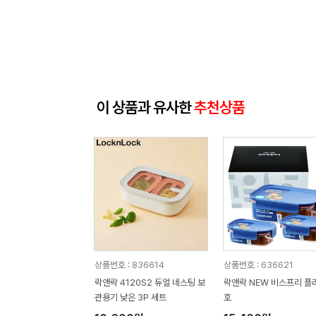
이 상품과 유사한
추천상품
상품번호 : 836614
상품번호 : 636621
락앤락 4120S2 듀얼 네스팅 보
락앤락 NEW 비스프리 플
관용기 낮은 3P 세트
호