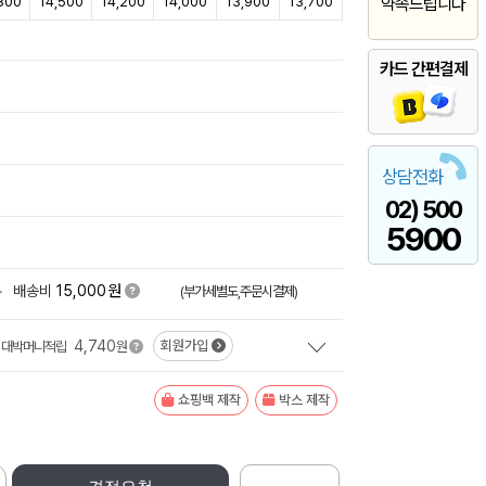
800
14,500
14,200
14,000
13,900
13,700
약속드립니다
카드 간편결제
상담전화
02) 500
5900
원
+
배송비
15,000
(부가세별도,주문시결제)
4,740
회원가입
대박머니적립
원
쇼핑백 제작
박스 제작