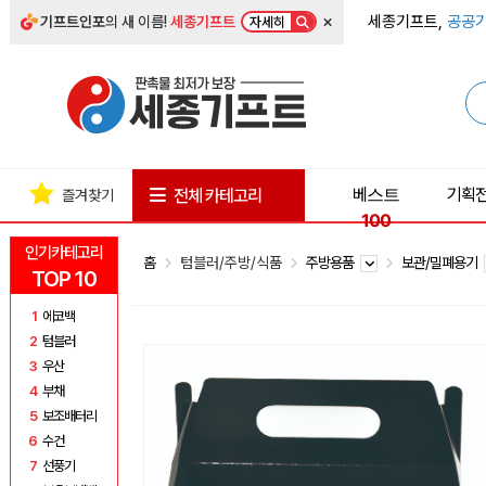
×
세종기프트,
공공기
기프트인포
의 새 이름!
세종기프트
자세히
베스트
기획
전체 카테고리
즐겨찾기
100
인기카테고리
홈
텀블러/주방/식품
주방용품
보관/밀폐용기
TOP 10
1
에코백
2
텀블러
3
우산
4
부채
5
보조배터리
6
수건
7
선풍기