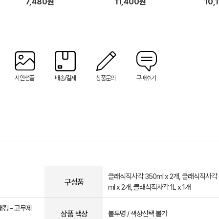
7,480원
11,400원
10,
시안샘플
배송/결제
상품문의
구매후기
클래식직사각 350ml x 2개, 클래식직사각 
구성품
ml x 2개, 클래식직사각 1L x 1개
패킹 - 고무제
상품 색상
불투명 / 색상선택 불가