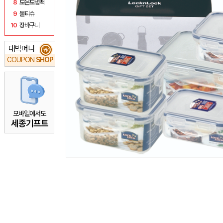
8
보온보냉백
9
물티슈
10
장바구니
대박머니
₩
COUPON
SHOP
모바일에서도
세종기프트