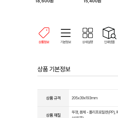
18,600원
15,400원
상품정보
기본정보
상세설명
인쇄샘플
상품 기본정보
상품 규격
205x39x193mm
뚜껑, 몸체 - 폴리프로필렌(PP), 
상품 재질