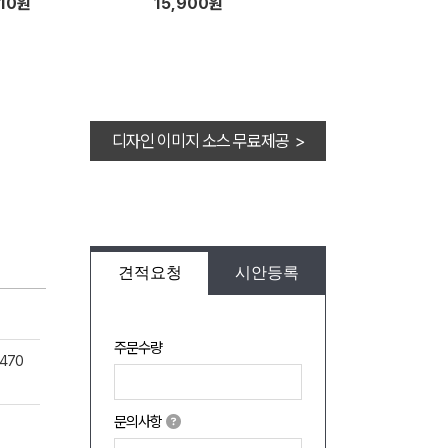
110원
15,900원
디자인 이미지 소스 무료제공 >
견적요청
시안등록
주문수량
470
문의사항